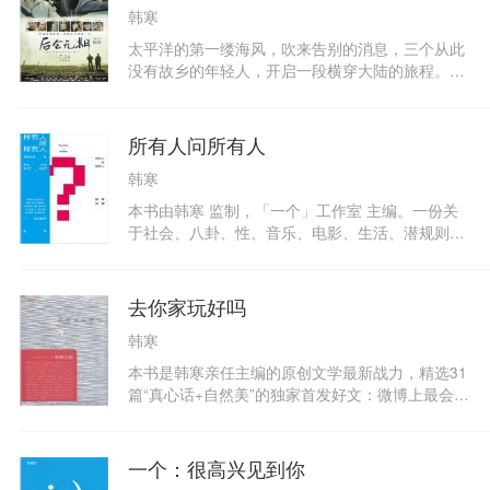
韩寒
太平洋的第一缕海风，吹来告别的消息，三个从此
没有故乡的年轻人，开启一段横穿大陆的旅程。都
市、小镇、高山、丛林、荒漠，他们感受猝不及防
的动心与难以名状的伤心，遇见那些他们只配错过
的女孩，一样流浪无家的动物，善恶莫测的传奇旅
所有人问所有人
人。一次次的告白与告别交织起这段旅程，勾勒出
韩寒
几种截然不同的人生。
本书由韩寒 监制，「一个」工作室 主编。一份关
于社会、八卦、性、音乐、电影、生活、潜规则等
所有问题的非标准答案。无论你是谁，来自哪儿，
做着什么，你都可以向任何人提问，提问任何问
题。《所有人问所有人》，就是这样一部收录了最
去你家玩好吗
不可思议的问题和不可思议的答案的你闻所未闻的
韩寒
奇书，这些问题，你或想到，却从未有人回答，你
或想探索，却一直无处着手。一网打尽你从出生到
本书是韩寒亲任主编的原创文学最新战力，精选31
现在一直藏在内心深处的疑问和问题。韩寒、李承
篇“真心话+自然美”的独家首发好文：微博上最会讲
鹏、王中磊、苏紫紫、贾樟柯、铁凝、周云蓬、蒋
故事的人张嘉佳献上催泪亲情的《请带一包葡萄干
方舟、朴树、叫兽易小星、高晓松、石康、那多、
给我》；《他们最幸福》作者大冰的《我的小姑
李银河、熊培云、琦殿、连岳、外交部总机、台湾
娘》质朴感人；赵本山第53位弟子、“屌丝男士”大
一个：很高兴见到你
80后、107岁老人……为你回答。
鹏带来《我和家驹》，怀旧永远的 beyond；号