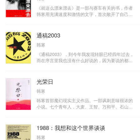
面。买过《三重门》，《零下一度》，《像少年啦
《就这么漂来漂去》是一部与赛车有关的书，作者
飞驰》并且好好看过的可以放下这本书了，或者站
韩寒用充满速度和激情的文字，首次敞开了自己的
在书店里把前面一点点新的东西看完。
青春，自己的世界，自己的梦想……自作主张的生
活是所有年轻人的梦想，韩寒一直在追逐着自己的
梦想，追逐着赛车梦
通稿2003
韩寒
《通稿2003》，到今年我发现转眼已经四年过去，
而在序言里我也没有什么好说的，因为要说的都在
正文里，只是四年来不管至今还是喜欢我的，或者
痛恨我的，我觉得都很不容易。四年的执著是很大
的执着，尤其是痛恨一个人四年我觉得比喜欢一个
光荣日
人四年更加厉害。喜欢只是一种惯性，痛恨却需要
韩寒
不断地鞭策自己才行。无论怎么样，我都谢谢大家
能够与我一起安静或者飞驰。
韩寒首部魔幻现实主义作品。一部讽刺意味很浓的
小说。七个青年人，大麦、王智、万和平、石山、
洪中、米旗、娄梯，大学毕业后主动放弃分配，不
想进外企，不想当白领，而是学古代的竹林七贤，
来到边远的一个叫“和平凤凰”的小村中，他们自愿
1988：我想和这个世界谈谈
到村小学支教，同时运用自己的特长实现自己的理
韩寒
想，他们研究枪支炸药，盖房种菜，还收留了被称