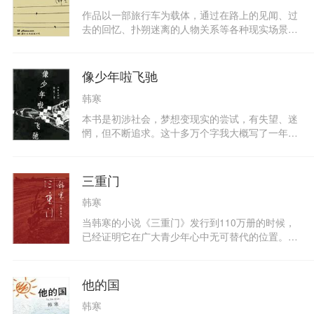
为“精神病”的歌手哈蕾，三陪女麦片，还有年迈的
作品以一部旅行车为载体，通过在路上的见闻、过
植物学研究员刘小力以及他两条腿的狗，这些看似
去的回忆、扑朔迷离的人物关系等各种现实场景，
不正常的一群人，建立了一个属于他们自己的离奇
以韩寒本人对路上所见、所闻引发自己的观点。这
世界，发生了很多奇怪的事情。看似荒诞不经，却
场真正的旅途在精神层面，如果说似乎逾越了部分
有着种种思考。随着故事的深入，他们在自己的世
法律和道德的界限，但出发点也仅仅是希望在另一
像少年啦飞驰
界里寻找未来……
侧找到信仰。韩寒是“叛逆的”，他“试图用能给世界
韩寒
一些新意的眼光来看世界。试图寻找令人信服的价
值”。
本书是初涉社会，梦想变现实的尝试，有失望、迷
惘，但不断追求。这十多万个字我大概写了一年左
右的时间，期间断断续续，往往到后来自己前面写
的什么东西都不记得了，所以只好跳过重新叙述另
一件事情。这仅仅是我的懒惰造成的而并不是什么
三重门
叙事风格或者文学技巧。在此先说清楚，免得到时
韩寒
候有什么专家权威之类的说什么话弄得大家不知所
云……
当韩寒的小说《三重门》发行到110万册的时候，
已经证明它在广大青少年心中无可替代的位置。同
时，作者韩寒也借机自己创意设计封面，增加一些
他的照片，写下他想说的心里话，为《三重门》做
一个修订的新版以资纪念。本新版通过作者的精心
他的国
酝酿打造，内容依旧幽默、丰富，而形式更具吸引
韩寒
力。