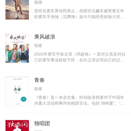
韩寒
那么好，现在的我，未必能想得出——这个想法在
读的简单快乐，复杂世界里，读《一个》就够了。
我翻看我的上一本书的时候永远存在。《三重
背景资料：“ONE?一个”原本是2012年6月韩寒发布
曾经在赛车界叱咤风云，却因非法飙车被禁赛五年
门》、《像少年啦飞驰》都是经过，后来有了我喜
的阅读应用，内容在复杂的世界里显得特别简单，
的赛车手张驰（沈腾饰）如今只能经营炒饭大排
欢的《长安乱》和《一座城池》。一些人问我，你
每天就是一篇文章、一张图、一句话、一个问题，
档。年近四十的他决定重返车坛挑战年轻一代的天
觉得你的写作中还有什么缺点？我说，我不觉得
安安静静躺在那里等读者去看。结果，上线不到24
才林臻东（黄景瑜饰），却遭遇重重障碍——没钱
有。因为，所有的好作者都是聪明人，如果有明显
小时，就超过众多热门游戏与应用，成为App Stor
没车没队友，甚至驾照都得重新考。他找来曾经的
乘风破浪
的不足，聪明人自然会自己发现，如果自己不满
e中国区免费总榜第一名。一年后，它有了几百万
搭档兼领航员孙宇强（尹正饰）和昔日车队技师记
意，自然会修改。我们不能将风格称为缺点，纠正
用户。作为一个文艺阅读APP，它甚至还拉到了NI
韩寒
星（张本煜饰）帮忙，好不容易凑齐了装备准备参
一切的所谓缺点，就是埋没所有的优点。
KE的广告。如今，“ONE?一个”的纸质书系出版
赛，领航员孙宇强却又出了事故。
2022年赛车手徐太浪（邓超饰）一直对父亲反对自
了，《很高兴见到你》是第一本，未来还会有。在
己的赛车事业耿耿于怀，在向父亲证明自己的过程
书里看文字和图片，总是更容易让读者感动。
中，阿浪却意外的卷入了一场奇妙的冒险。在1998
年的亭林镇，他结识了一群兄弟好友——身为录像
厅老板的阿正（彭于晏饰）、程序员小马（董子健
青春
饰）、六一（高华阳饰）和阿正的女友小花（赵丽
韩寒
颖饰）。阿浪与“正太帮”好兄弟一起饮酒高歌、惩
恶扬善、携手制霸亭林镇，一同闯过许多奇幻的经
《青春》是一本杂文集。特别收录韩寒对于中国年
历后，阿浪对自己的身世有了更多的了解。
内重大活动和事件的精辟言论。包括“倒钩案”、“荆
州挟尸要价”、“城市，让生活更糟糕”等杂文。同时
也收录韩寒在最近一年里的赛车、创作动态，以及
他的生活真实记录。包括“ 必须竖中指”“ 生活像跳
独唱团
楼一样往下延续”等随笔。