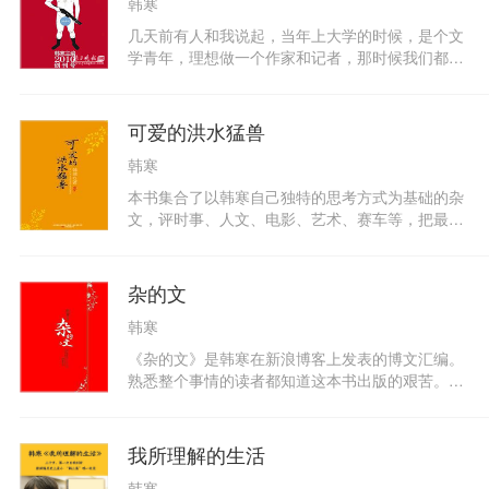
韩寒
几天前有人和我说起，当年上大学的时候，是个文
学青年，理想做一个作家和记者，那时候我们都好
吃香啊，如果再能写点小诗，弹点小吉他，摘些小
花，女生们都被迷倒了。你看看现在，女生们再也
不中意这些人了，她们中意的是……我说，那你们
可爱的洪水猛兽
还写点小诗，弹点小吉他，摘些小花么？他说，
韩寒
……。所以说，这个世界就是这样的，男性改变世
界，女性改变男性的世界观。但总有一些世界观，
本书集合了以韩寒自己独特的思考方式为基础的杂
是傻逼呵呵地矗在那里的。
文，评时事、人文、电影、艺术、赛车等，把最率
性的品格，最出彩的观点，最犀利的言语，最有趣
的内容，一一奉献给读者。
杂的文
韩寒
《杂的文》是韩寒在新浪博客上发表的博文汇编。
熟悉整个事情的读者都知道这本书出版的艰苦。光
是序言就写了三个，每次都是临出版前被推后。一
次是出版商违约，一次是因为正好有论战，不想让
人说为了新书炒作，以捍卫我在论战中的观点的纯
我所理解的生活
粹。一次是因为官司的问题。书名也改了又改，开
韩寒