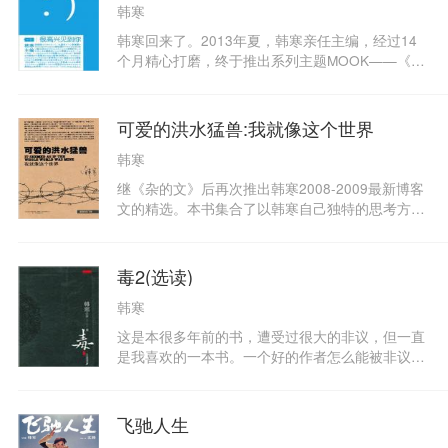
韩寒
称“90后男神”的新人陈谌，以《冰箱里的企鹅》
《时光若刻》两篇作品成为本书“头条”；韩寒旗下
韩寒回来了。2013年夏，韩寒亲任主编，经过14
大赞女作者张晓晗的《爱他们的时候我们像条
个月精心打磨，终于推出系列主题MOOK——《一
狗》，文字泼辣风趣依旧；新书《女王乔安》已同
个》。系列的第一部叫做《很高兴见到你》，收入
期出版；还有豆瓣著名作家囧叔。
28篇精选之作，其中有韩寒最新作品《一次告别》
《井与陆地，海和岛屿》；有“ONE?一个”APP人气
可爱的洪水猛兽:我就像这个世界
文章，张晓晗、颜茹玉、咪蒙、荞麦、蔡崇达、暖
韩寒
小团等未来文学之星齐聚一堂；李海鹏、李娟、七
堇年、那多一众实力派作家加盟；更收录陈坤、蔡
继《杂的文》后再次推出韩寒2008-2009最新博客
康永、曾轶可、邵夷贝等跨界明星的文学处女作。
文的精选。本书集合了以韩寒自己独特的思考方式
而始终不变的是韩寒独有的文艺气息，摒弃无病呻
为基础的杂文，评时事、人文、电影、艺术、赛车
吟，不卖弄技巧，崇尚“真心话+自然美”，简单好读
等，把最率性的品格，最出彩的观点，最犀利的言
又趣味盎然。《一个》系列春夏秋冬每季出版一
语，最有趣的内容，一一奉献给读者。
毒2(选读)
部，每期只会严选30篇以内文学作品，将来自天才
级新人和读者最关心的写作者们。每一篇入选作品
韩寒
都将至少被100万人欣赏，并成为当季的城中热门
这是本很多年前的书，遭受过很大的非议，但一直
话题。在充斥着海量信息的小时代里，这只是一本
是我喜欢的一本书。一个好的作者怎么能被非议改
简单的书，一本或许睡前起后能读一读的书。它强
变主意呢？唱片可以精选，文字也可以。当然，区
调的是有情怀、无障碍，其中任何一篇作品，看标
别就是可能我的书三本能精选出一本，别的作者三
题或者前三段，就会让你读下去，不会因为时间有
十本中不一定有一本。我自己很喜欢这本书里面的
限或者别的什么放弃阅读。世界上那么多纷纷扰
飞驰人生
语言段落。有的时候自己被自己吓倒，觉得怎么写
扰，能真正和你产生关系的并不多。愿读者享受阅