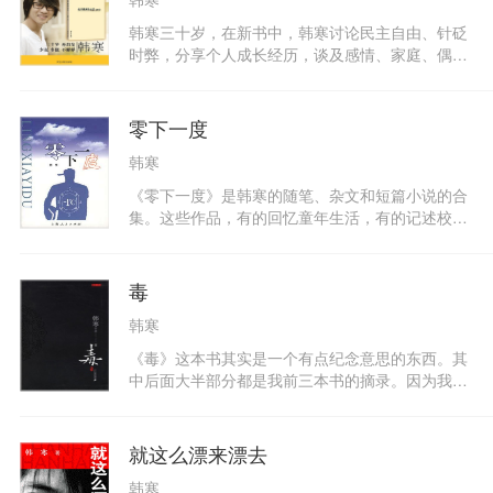
始叫《坛》，后来盗版商帮我出了。直到了现在
的。
韩寒三十岁，在新书中，韩寒讨论民主自由、针砭
时弊，分享个人成长经历，谈及感情、家庭、偶
像。第一次全方位地向读者展示生活中真实的韩
寒，以及他对生活的具体理解。
零下一度
韩寒
《零下一度》是韩寒的随笔、杂文和短篇小说的合
集。这些作品，有的回忆童年生活，有的记述校园
生活，还有的是读书笔记，反映了一个18岁青年的
人生视野和感悟。韩寒的文风机智泼辣，语言幽
默、诙谐，充满奇特想象，真实地反映了韩寒的喜
毒
怒哀乐，展示了他的内心世界。韩寒自己认
韩寒
为，“《零下一度》更能代表韩寒”。
《毒》这本书其实是一个有点纪念意思的东西。其
中后面大半部分都是我前三本书的摘录。因为我觉
得作为小说，故事是完全次要的东西，语言和情绪
是极度重要的东西，思想是用来扯淡的东西，我所
骄傲的是我留下了一些我喜欢的语言和片段，特地
就这么漂来漂去
在这里摘录下来，作为三年的一个纪念；里面有几
韩寒
篇新的文章，作为最近的一个纪念，一起放在里