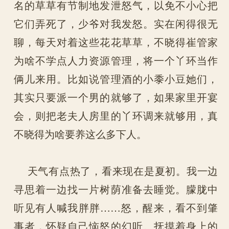
名的草草有节制地发泄怒气，以免不小心把
它们弄死了，少爷对我发怒。实在闲得很无
聊，每天对着这些花花草草，不晓得崔管家
为啥不学点人力资源管理，将一个丫环当作
俩儿来用。比如说管理酒的小黍小豆她们，
其实只要派一个男的就够了，如果家里开宴
会，则把老夫人房里的丫环调来就够用，真
不晓得为啥要养这么多下人。
天气有点热了，看来现在是夏初。我一边
寻思着一边找一片树荫准备去睡觉。朦胧中
听见有人喊我胖胖……怒，醒来，看不到肇
事者，怀疑自己恼怒的幻听。抚摸着身上的