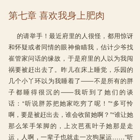
第七章 喜欢我身上肥肉
的请举手！最近府里的人很怪，都用惊讶
和怀疑或者同情的眼神偷瞄我，估计少爷找
崔管家问话的缘故，于是府里的人以为我闯
祸要被赶出去了。昨儿在床上睡觉，乐园的
几个小丫环以为我睡着了——不是所有的胖
子都睡得很沉的——我听到了她们的谈
话：“听说胖苏把她家吃穷了呢！”“多可怜
啊，要是被赶出去，谁会收留她啊？”“谁让她
那么笨手笨脚的，上次芭蕉叶子她那是走
运，人啊，一辈子也就走一次狗屎运……”听