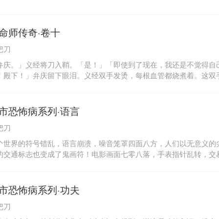
命师传奇·卷十
把刀
弁庆。」义经将刀入鞘。「是！」「即使到了现在，我还是不觉得自
！殿下！」弁庆留下眼泪。义经双手发烫，每根血管都烧煮着。这双
所有的东西，所有的国家，所有的神祇。—何况是区区的海妖。「我
！」
市恐怖病系列·语言
把刀
个世界的符号错乱，语言崩溃，噪音笼罩四面八方，人们以无意义的
的交通标志也变成了鬼画符！电影画面七零八落，手表指针乱转，交
毫无章法的垃圾……赖以维持世界正常运行的逻辑与符号完全崩溃！
，曾以《语言》为名在网络上流布，绝对够现代的文字震撼！作者已
至，或许很多人会认为字句太过曲折复杂，晦涩难懂，但作者正是通
市恐怖病系列·功夫
患者的混乱矛盾表现得淋漓尽致，而且引经据典，更将作者在社会学
把刀
挥。