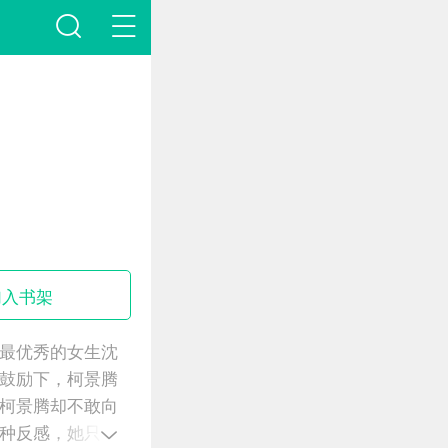
加入书架
最优秀的女生沈
鼓励下，柯景腾
柯景腾却不敢向
种反感，她只想