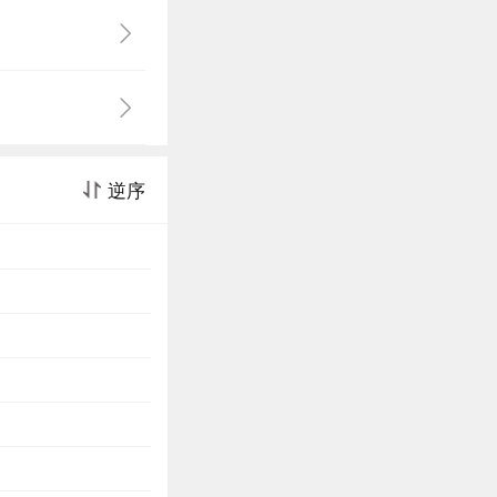
柯景腾分享呢？
？让我们走进
逆序