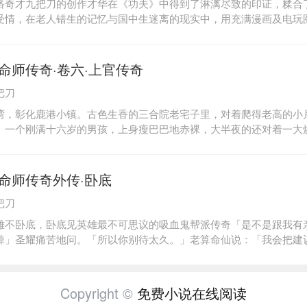
络奇才九把刀的创作才华在《功夫》中得到了淋漓尽致的印证，糅合
受情，在老人错生的记忆与国中生迷离的现实中，用充满漫画及电玩
部壮阔又奇特的武林史，是其最具人气的作品。
命师传奇·卷六·上官传奇
把刀
湾，彰化鹿港小镇。古色生香的三合院老宅子里，对着爬得老高的小
。一个刚满十六岁的男孩，上身瘦巴巴地赤裸，大半夜的还对着一大
汗地掼手入桶，辛苦地搅起沉重又极烫的铁珠子。这个孩子希望有个
其平凡的名字。陈木生。
命师传奇外传·卧底
把刀
雄不卧底，卧底见英雄最不可思议的吸血鬼帮派传奇「是不是跟我有
掉」圣耀痛苦地问。「所以你别待太久。」老算命仙说：「我会把建
起来瞧，千万别靠我太近。」圣耀打开纸团，里面写着：「黑道王者
伏凶命的善良少年，凶恶的能量让他的亲人朋友ㄧ一死于非命，因此
生活。谁知在巧合下，他成了人类秘警，被派卧底在吸血鬼帮派中。
Copyright ©
免费小说在线阅读
久不曾感受到的友情……《卧底》是九把刀最吸引人的故事之一，电