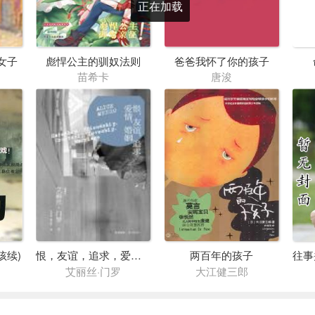
正在加载
女子
彪悍公主的驯奴法则
爸爸我怀了你的孩子
苗希卡
唐浚
孩续)
恨，友谊，追求，爱情，婚姻
两百年的孩子
艾丽丝·门罗
大江健三郎