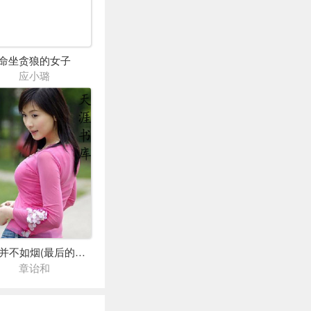
命坐贪狼的女子
应小璐
往事并不如烟(最后的贵族)
章诒和