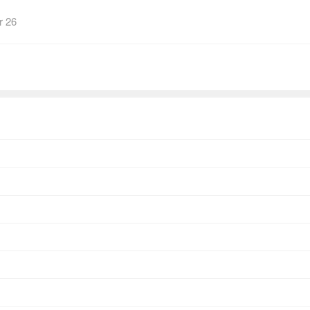
望别人介入自己的生活。但是，为何沈佳仪唯独愿意把心事与
r 26
有别样的感觉呢？柯景腾暗恋沈佳仪八年最终能否修得正果呢
一起追过的女孩》，一起来寻找最纯真的感动吧！