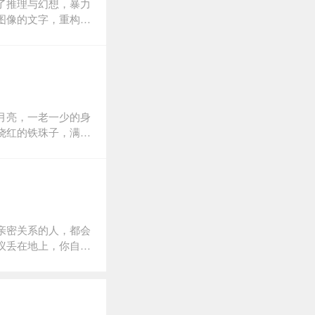
了推理与幻想，暴力
图像的文字，重构出
月亮，一老一少的身
烧红的铁珠子，满身
不凡的人生，却有个
亲密关系的人，都会
议丢在地上，你自己
，亡黑道者。」身上
他选择远离人群，独
在这里，他感受到了
影般畅快淋漓的分镜