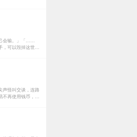
己会输。」「……
手，可以毁掉这世界
是，真正的破坏
尖声怪叫交谈，连路
易不再使用钱币，而
本书系九把刀成名之
经达到了胡思乱想的
过这种方式，把精神
、心理学的专才得以