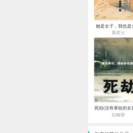
她是女子，我也是
黄碧云
死劫(没有掌纹的女
彭柳蓉