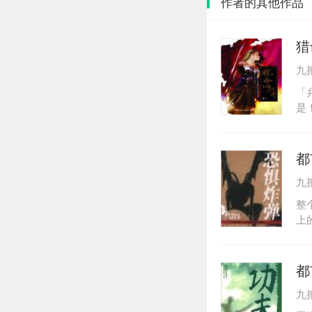
作者的其他作品
猎
九
「
是
上
神
都
九
整
上
是
作
极
都
病
九
发