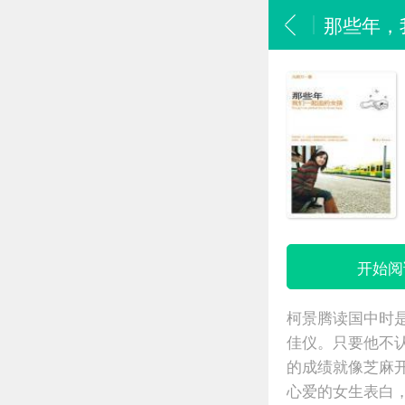
那些年，
开始阅
柯景腾读国中时
佳仪。只要他不
的成绩就像芝麻
心爱的女生表白