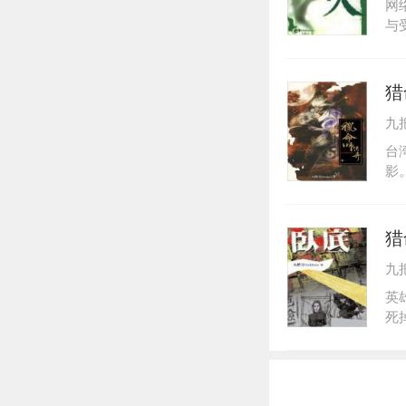
网
与
一
猎
九
台
影
大
极
猎
九
英
死
捡
栖
自
许