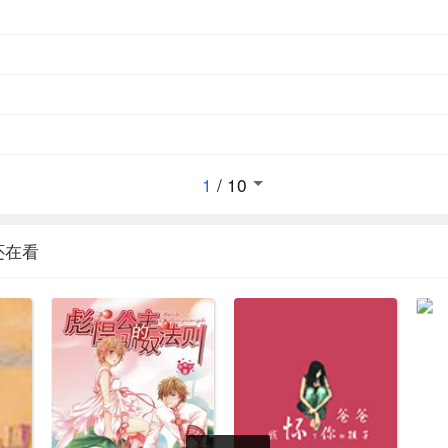
1
/
10
还在看