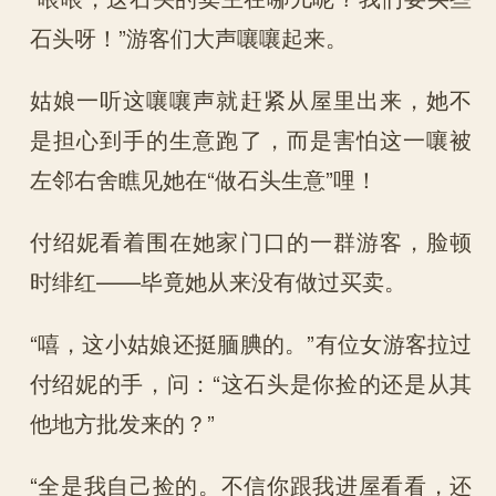
石头呀！”游客们大声嚷嚷起来。
姑娘一听这嚷嚷声就赶紧从屋里出来，她不
是担心到手的生意跑了，而是害怕这一嚷被
左邻右舍瞧见她在“做石头生意”哩！
付绍妮看着围在她家门口的一群游客，脸顿
时绯红——毕竟她从来没有做过买卖。
“嘻，这小姑娘还挺腼腆的。”有位女游客拉过
付绍妮的手，问：“这石头是你捡的还是从其
他地方批发来的？”
“全是我自己捡的。不信你跟我进屋看看，还