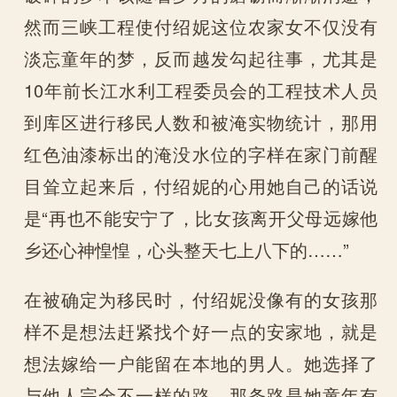
然而三峡工程使付绍妮这位农家女不仅没有
淡忘童年的梦，反而越发勾起往事，尤其是
10年前长江水利工程委员会的工程技术人员
到库区进行移民人数和被淹实物统计，那用
红色油漆标出的淹没水位的字样在家门前醒
目耸立起来后，付绍妮的心用她自己的话说
是“再也不能安宁了，比女孩离开父母远嫁他
乡还心神惶惶，心头整天七上八下的……”
在被确定为移民时，付绍妮没像有的女孩那
样不是想法赶紧找个好一点的安家地，就是
想法嫁给一户能留在本地的男人。她选择了
与他人完全不一样的路，那条路是她童年有