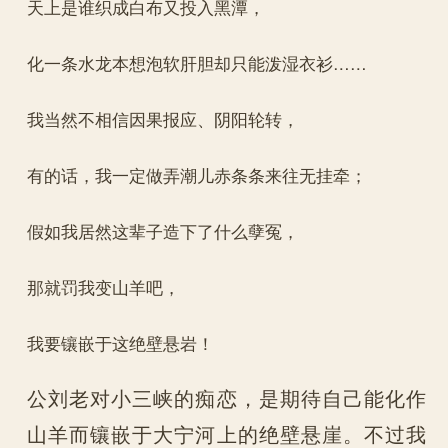
天上是谁织成白布又投入黑潭，
化一条水龙本想泡软肝胆却只能泼湿衣衫……
我当然不相信因果报应、阴阳轮转，
有的话，我一定做弄潮儿赤条条来往无挂牵；
假如我居然这辈子造下了什么孽冤，
那就罚我变山羊吧，
我要镶嵌于这绝壁悬岩！
公刘老对小三峡的痴恋，是期待自己能化作
山羊而镶嵌于大宁河上的绝壁悬崖。不过我