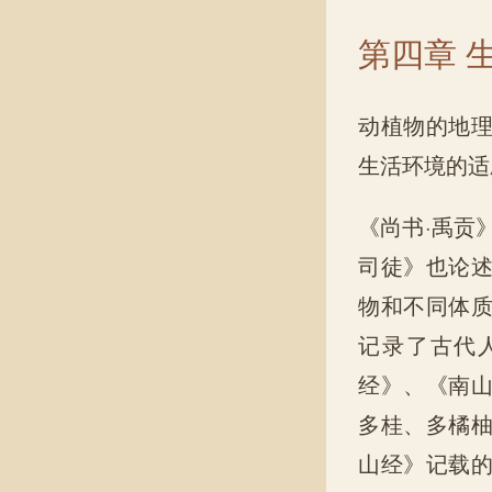
第四章 
动植物的地
生活环境的适
《尚书·禹贡
司徒》也论
物和不同体
记录了古代
经》、《南
多桂、多橘
山经》记载