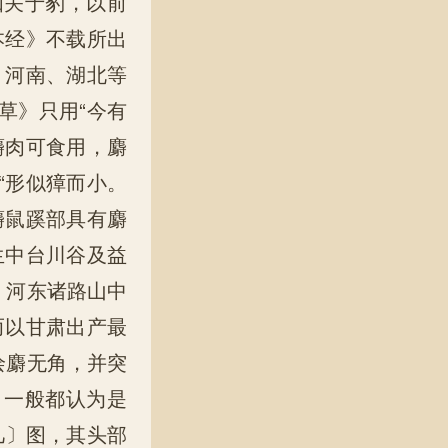
如关于豹，以前
本经》不载所出
、河南、湖北等
草》只用“今有
麝肉可食用，麝
“形似獐而小。
麝鼠蹊部具有麝
生中台川谷及益
、河东诸路山中
而以甘肃出产最
绘麝无角，并突
，一般都认为是
几〕图，其头部