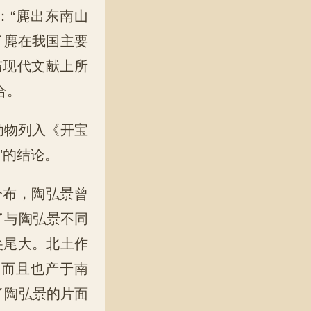
：“麂出东南山
了麂在我国主要
与现代文献上所
合。
动物列入《开宝
”的结论。
分布，陶弘景曾
了与陶弘景不同
尖尾大。北土作
，而且也产于南
了陶弘景的片面