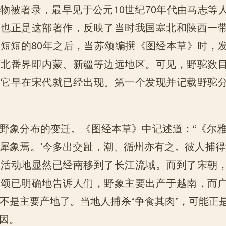
物被著录，最早见于公元10世纪70年代由马志等
。也正是这部著作，反映了当时我国塞北和陕西一
短短的80年之后，当苏颂编撰《图经本草》时，
西北番界即内蒙、新疆等边远地区。可见，野驼数
，它早在宋代就已经出现。第一个发现并记载野驼
野象分布的变迁。《图经本草》中记述道：“《尔雅
犀象焉。’今多出交趾，潮、循州亦有之。彼人捕得
的活动地显然已经南移到了长江流域。而到了宋朝
苏颂已明确地告诉人们，野象主要出产于越南，而
不是主要产地了。当地人捕杀“争食其肉”，可能正
因。