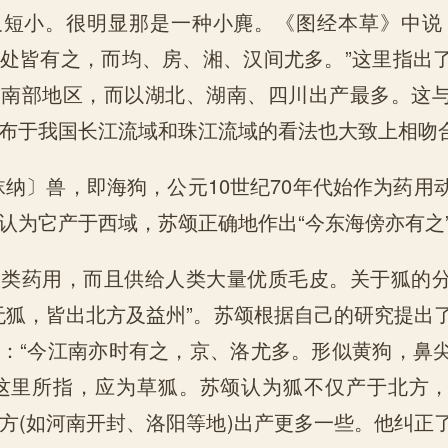
叉短小。很明显那是一种小麂。《图经本草》中说
处皆有之，而均、房、湘、汉间尤多。”这里指出
和南部地区，而以湖北、湖南、四川出产最多。这
布于我国长江流域和珠江流域的看法也大致上相吻
a袜纳〕兽，即海狗，公元10世纪70年代始作为药用
认为它产于西域，苏颂正确地作出“今东海傍亦有之
人类药用，而且供给人类大量优质毛皮。关于狐的
无狐，皆出北方及益州”。苏颂根据自己的研究提出
：“今江南亦时有之，京、洛尤多。形似黄狗，鼻
，这里所指，应为草狐。苏颂认为狐不仅产于北方
方(如河南开封、洛阳等地)出产更多一些。他纠正