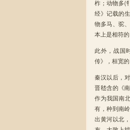
柞；动物多(
经》记载的
物多马、驼
本上是相符的
此外，战国
传》，桓宽的
秦汉以后，
晋嵇含的《南
作为我国南北
有，种到南岭
出黄河以北
布，大致上