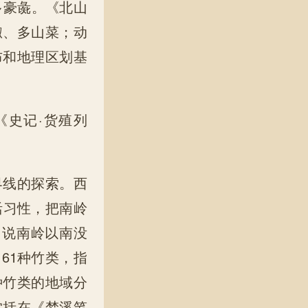
、多豪彘。《北山
椒、多山菜；动
布和地理区划基
《史记·货殖列
。
界线的探索。西
活习性，把南岭
，说南岭以南没
61种竹类，指
种竹类的地域分
沈括在《梦溪笔