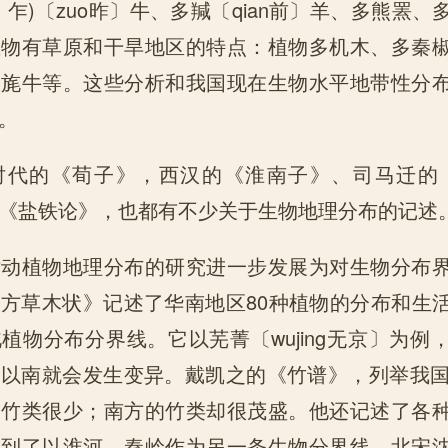
牜乍)〔zuo昨〕牛、多羬〔qian前〕羊、多熊罴
生物有草原和干旱地区的特点：植物多机木、多秦
、旄牛等。这些分析和我国现在生物水平地带性分
。
时代的《荀子》，西汉的《淮南子》、司马迁的
《盐铁论》，也都有不少关于生物地理分布的记述
对动植物地理分布的研究进一步发展为对生物分布
方草木状》记述了华南地区80种植物的分布和生
植物分布分界线。它以芜菁〔wujing无京〕为例
以南就会发生变异。戴凯之的《竹谱》，列举我国
，竹类很少；南方的竹类却很茂盛。他还记述了各
找到了以淮河、秦岭作为另一条生物分界线。北宋