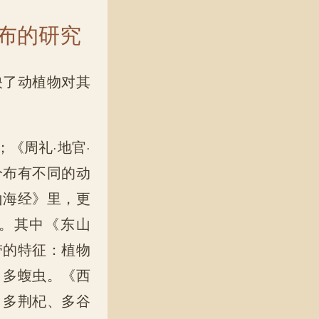
分布的研究
映了动植物对其
《周礼·地官·
分布有不同的动
山海经》里，更
。其中《东山
带的特征：植物
、多蝮虫。《西
、多荆杞、多谷