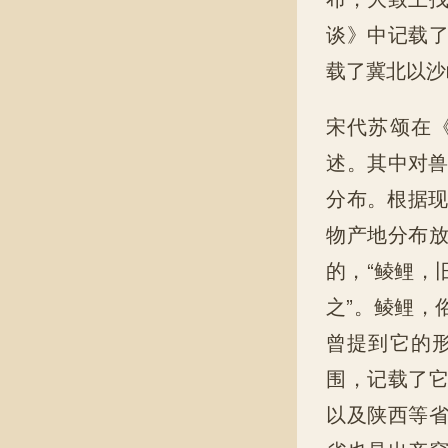
谈》中记载
载了冀北以沙
宋代苏颂在
述。其中对兽
分布。根据现
物产地分布
的，“鲮鲤，
之”。鲮鲤，
曾提到它的
围，记载了
以及陕西等