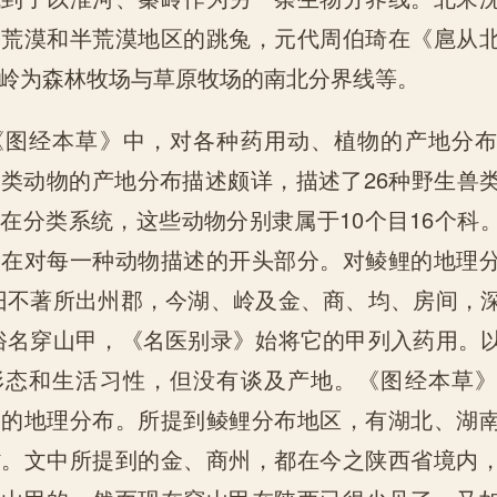
了荒漠和半荒漠地区的跳兔，元代周伯琦在《扈从
岭为森林牧场与草原牧场的南北分界线等。
《图经本草》中，对各种药用动、植物的产地分
类动物的产地分布描述颇详，描述了26种野生兽
在分类系统，这些动物分别隶属于10个目16个科
放在对每一种动物描述的开头部分。对鲮鲤的地理
旧不著所出州郡，今湖、岭及金、商、均、房间，
俗名穿山甲，《名医别录》始将它的甲列入药用。
形态和生活习性，但没有谈及产地。《图经本草
它的地理分布。所提到鲮鲤分布地区，有湖北、湖
省。文中所提到的金、商州，都在今之陕西省境内