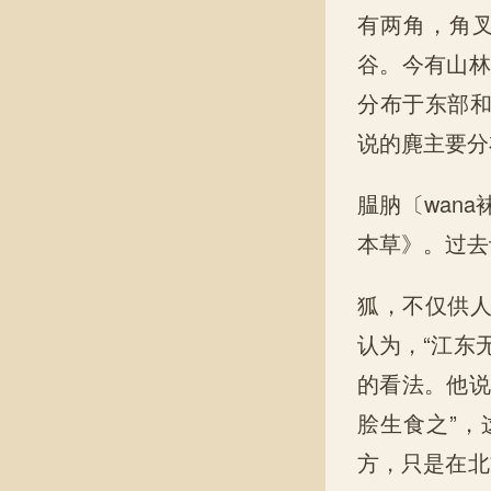
有两角，角
谷。今有山林
分布于东部
说的麂主要分
腽肭〔wan
本草》。过去
狐，不仅供
认为，“江东
的看法。他说
脍生食之”
方，只是在北