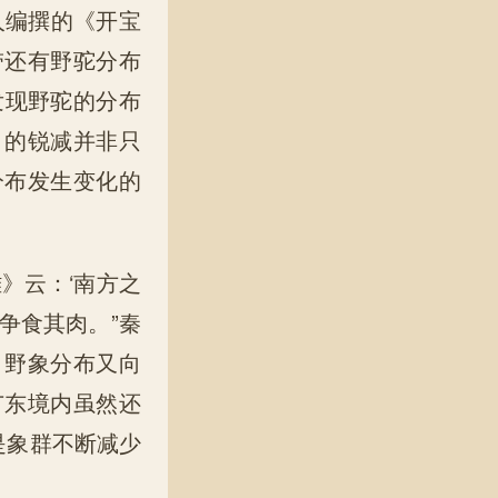
人编撰的《开宝
带还有野驼分布
发现野驼的分布
目的锐减并非只
分布发生变化的
》云：‘南方之
争食其肉。”秦
，野象分布又向
广东境内虽然还
是象群不断减少