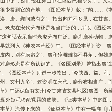
穿山甲的，然而现在穿山甲在陕西已很少见了。又
很少提到它的产地。《图经本草》载：“豹……《
洛、唐、郢间或有之”。指出豹并不多见，在甘肃
。老虎在宋代分布还是相当广泛的，所以《图经本
”这句话表示当时老虎分布广泛。麝为鹿科动物，
早就列入《神农本草经》中。《图经本草》说：麝
皮内，别有膜裹之”。麝和獐雌雄都不具角，但雄
对麝形态是有所认识的。《名医别录》曾指出麝“
”。《图经本草》则进一步指出，“今陕西、益、利
州、文州尤多”。这说明在宋代，麝分布相当广，
草》中还保留有文州(今甘肃省文县地区)麝图。所
香囊外短毛稀疏裸露的皮肤。《证类本草》中的图
本草》流传下来的。《证类本草》中有一幅麂〔ji