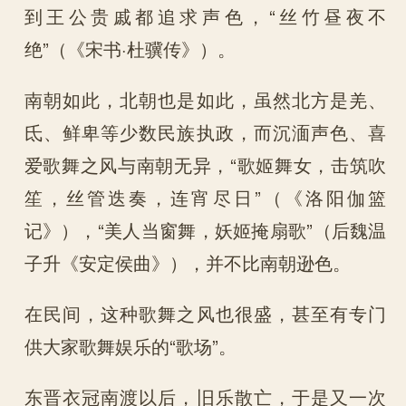
到王公贵戚都追求声色，“丝竹昼夜不
绝”（《宋书·杜骥传》）。
南朝如此，北朝也是如此，虽然北方是羌、
氐、鲜卑等少数民族执政，而沉湎声色、喜
爱歌舞之风与南朝无异，“歌姬舞女，击筑吹
笙，丝管迭奏，连宵尽日”（《洛阳伽篮
记》），“美人当窗舞，妖姬掩扇歌”（后魏温
子升《安定侯曲》），并不比南朝逊色。
在民间，这种歌舞之风也很盛，甚至有专门
供大家歌舞娱乐的“歌场”。
东晋衣冠南渡以后，旧乐散亡，于是又一次