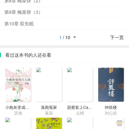
第8章 梅菜饼（2）
纾数到第一千零八只羊,还是没有睡着。踩雷数次,尹纾对这
莫名其妙的盲盒已经心灰意冷,直到有一天掉下一个木牌,上
第9章 梅菜饼（3）
面写着：华佗的医术——限时三十日--后来的后来,尹纾：
这个到底能不能吃还没研究过呢！万一吃了又有什么奇怪
第10章 双失眠
的作用怎么办？我来替公子尝尝。嬴政：不用,谢谢
你。...... 什么时候能抽下一个？——他想要更多的栽种种
1
/
10
下一页
子、神奇技术、还有……拍立得相纸快用完了！——--赵政
自有记忆起,便生活在凄苦动乱中。出生即为质,三岁被弃,
看过这本书的人还在看
颠沛流离,备受欺凌。十岁那年,一个小姑娘以为他是无家可
归的乞儿,虽犹犹豫豫,却还是眨巴着眼睛给了他一块梅菜馅
饼。警惕极强,早就不随意入口外来食物的他,鬼使神差地一
口一口用了。味道不错,就是不知道怎么回事,吃完两天没有
睡着。......阅读指南（排雷）：1.可看作重回始皇少年时,所
以宝贝们莫带固有印象看文哦2.主角都是事业脑,但是言情
文,介意男女主感情线的宝勿入3.会尽可能查资料,贴近时代,
小炮灰变成万人迷
落跑冤家
甜蜜套上Cartier
钟鼓楼
但不是历史文,考究党勿入（最好当架空看）4.女主有读心
厉渔
莫辰
云晴
刘心武
术但旁人不知道5.盲盒开启方式多种多样,有好有坏,且可能
来自各朝各代（包括现代与未来）。