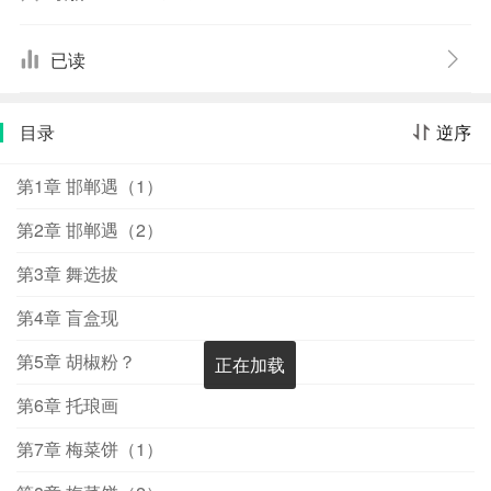
大圈的身体,脑海中第一时间浮现的是她的论文怎么办她是
想把先秦史作为研究方向,可没想过真到这儿来看看啊保
已读
命、逃生、熬到秦朝建立,是尹纾的目标。不知不觉间,她发
现自己似乎能随地抽盲盒,还能听见他人的心声,但只有一个
目录
逆序
人例外。摆摊时,她听见身旁烤包子摊那个慈眉善目的吴大
爷心里洋洋得意：【还是老婆子聪明,往常一个包子的肉馅
第1章 邯郸遇（1）
现在可以做两个】尹纾果断花钱——大爷,我运气真不好,包
子里头都没多少肉沫儿！众人：悟了！原来不是只有我们
第2章 邯郸遇（2）
运气不好。好不容易找到条出路脱离舞乐女身份,尹纾正偷
第3章 舞选拔
吃着天降的零食凤爪,终于解解馋,就是有股薄荷味,却又听
见个下毒诡计：【任你插着翅膀也难活着回到秦国！】话
第4章 盲盒现
里话外要动手除掉的人,好像是她费了半天劲找上的逃跑搭
子。**练舞时,尹纾被人使绊子跌了一跤,起身就发现衣袖里
第5章 胡椒粉？
正在加载
多了个沉甸甸的东西——一瓶胡椒粉。美滋滋放在粥里调
第6章 托琅画
味,结果刺激直冲天灵盖。严苛的饮食制度让她饥肠辘辘,上
床睡觉不小心磕到头,枕边多了份香气四溢的梅干菜肉饼。
第7章 梅菜饼（1）
吃完果然精神抖擞,而且那一天只吃这一顿都不饿。夜晚,尹