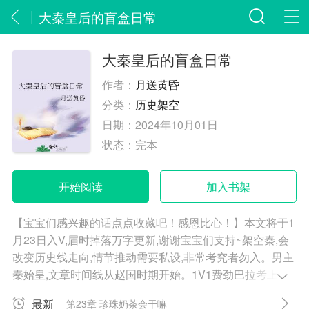
大秦皇后的盲盒日常
大秦皇后的盲盒日常
作者：
月送黄昏
分类：
历史架空
日期：
2024年10月01日
状态：
完本
开始阅读
加入书架
【宝宝们感兴趣的话点点收藏吧！感恩比心！】本文将于1
月23日入V,届时掉落万字更新,谢谢宝宝们支持~架空秦,会
改变历史线走向,情节推动需要私设,非常考究者勿入。男主
秦始皇,文章时间线从赵国时期开始。1V1费劲巴拉考上历
史专业研究生,尹纾一朝在春秋战国之时醒来,变成了一个富
最新
第23章 珍珠奶茶会干嘛
商家养的舞乐女,名唤茉儿,年仅八岁。看着比自己幼小了一