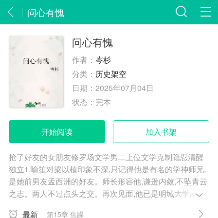
问心有愧
问心有愧
作者：
岑杉
分类：
历史架空
日期：
2025年07月04日
状态：
完本
开始阅读
加入书架
抢了好友的女朋友修罗场文学男二上位文学克制隐忍清醒
独立1.喻笙对梁以植印象不深,只记得他是有名的学神师兄,
是她前男友孟西洲的好友。师长形容他,谦逊内敛,不坠青云
之志。两人不过点头之交。再次见面,他已是明城大学副教
授,穿着黑色衬衫,气质沉稳,与记忆中大不相同。见到她,他
最新
第15章 焦躁
喊了声师妹,客气而疏离。朋友看穿梁以植的心思,和他开玩