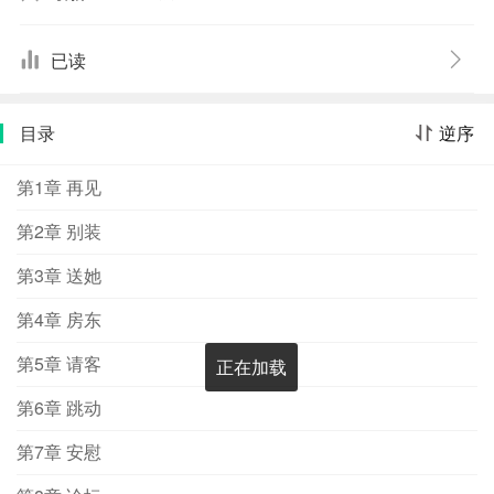
笑：喜欢就去追。梁以植皱眉,正色道：别胡说。2.后来某
天,校友聚会,喻笙和梁以植一同前往,没想到前男友孟西洲
已读
也在。席间,昔日恩师回忆往事,在喻笙和前男友间劝和。梁
以植表面神色平静。但无人看到的角落,他紧紧拉着喻笙的
目录
逆序
手,在她手掌心写字。喻笙呼吸一滞,心脏快要跳出来。—那
天,孟西洲来求她复合。一门之隔,梁以植将她困在怀里,埋
第1章 再见
首在她颈间,嗓音哑然,他问：你还爱他吗？你要为了他抛下
我么？3.梁以植自小跟着爷爷奶奶生活,老人家教导他端方
第2章 别装
守礼,君子之道。他也一直这样自我要求。直到那年深秋,梧
第3章 送她
桐落叶满地。少女身着长裙,随音乐缓缓起舞,一束光追逐而
来,连发丝都在舞蹈。似神明少女,似暗夜的光。舞毕,她像
第4章 房东
只蹁跹的蝴蝶,落入孟西洲敞开的怀抱。孟西洲拥她入怀。
梁以植隐没在夜色中,微低下头。那是他好友的女朋友,有多
第5章 请客
正在加载
心动,就有多不堪。—于梁以植而言,喜欢喻笙这件事,是趁
第6章 跳动
人之危,是问心有愧。正直的人做了最卑劣的事。[文案写于
2023.11.11,已截图]斫琴师大学教授关于斫琴制作,资料均
第7章 安慰
为从网上查询所得,若有错误之处,还请小可爱们指出。似神