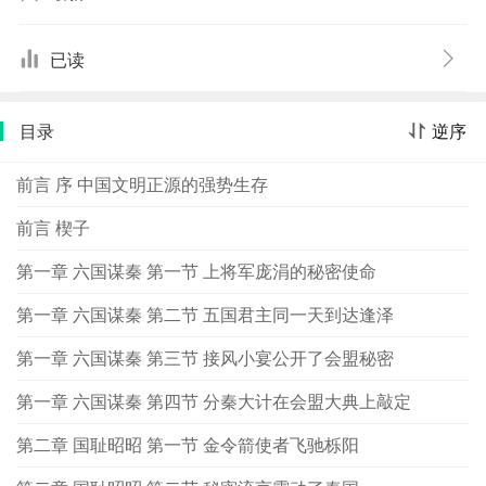
五年生命，像流星一闪，轰鸣而逝。这巨大的历史落差与
戏剧性的帝国命运中，隐藏了难以计数的神奇故事以及伟
已读
人名士的悲欢离合，他们以或纤细、或壮美、或正气、或
邪恶、或英雄、或平庸的个人命运奏成了这部历史交响
目录
逆序
乐。帝国所编织的社会文明框架及其所凝聚的文化传统，
今天仍然规范着我们的生活，构成了中华民族的巨大精神
前言 序 中国文明正源的强势生存
支柱。
前言 楔子
第一章 六国谋秦 第一节 上将军庞涓的秘密使命
第一章 六国谋秦 第二节 五国君主同一天到达逢泽
第一章 六国谋秦 第三节 接风小宴公开了会盟秘密
第一章 六国谋秦 第四节 分秦大计在会盟大典上敲定
第二章 国耻昭昭 第一节 金令箭使者飞驰栎阳