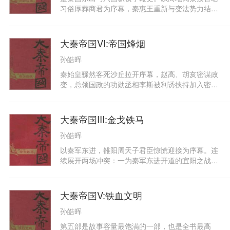
心大动，最终决意弃商从政，吕氏传奇由此展开。
习俗厚葬商君为序幕，秦惠王重新与变法势力结
吕不韦以雄厚资财入咸阳周旋，使王孙异人成为太
盟，铁腕镇压旧贵族叛乱，并整肃朝局，破格起用
子嫡子；赵国平原君警觉人质逃走率军追杀，吕不
忠实于新法的年轻官吏，形成了生机勃勃的新一代
韦得百名义士血战掩护，方与异人归秦。秦昭王病
权力，全力准备东出中原。神秘的鬼谷子门下又有
大秦帝国VI:帝国烽烟
逝，老太子柱（秦孝文王）继位一年又病逝，异人
两位刚学成的新一代名士出山，苏秦、张仪的名字
（秦庄襄王）继位，任用吕不韦为丞相推行新政；
孙皓晖
已经悄悄传到了秦国的公府。
庄襄王在位三年病逝，此前已经迎回的十三岁少子
秦始皇骤然客死沙丘拉开序幕，赵高、胡亥密谋政
赵政继位，吕不韦以“相邦”、“仲父”身份与太后共
变，总领国政的功勋丞相李斯被利诱挟持加入密
同摄政；期间吕不韦两次主持交接大局、稳定朝
谋，终使人才济济久经锤炼的秦帝国最高层权力发
野、拓展国土，声望大增，但与太后赵姬之暧昧纠
生巨大分裂。其后扶苏被逼自杀，掌握军权的蒙氏
葛却惹来王族元老非议；吕不韦以非常手段解脱自
兄弟被害，胡亥称帝，赵高领政，秦帝国权力倏忽
己，使胡人嫪毐与赵姬私通，赵姬以摄政太后权力
大秦帝国III:金戈铁马
发生质变。二世集团残杀帝国功臣元勋，铲除皇室
封嫪毐为长信侯，专权淫乱宫闱，蓄谋政变夺位，
孙皓晖
异己势力，推行一系列暴虐昏政，大大激化了秦始
酿成秦国历史上的最大丑闻。少年秦始皇与吕不韦
皇时期潜藏的各种社会矛盾。其后陈胜与吴广大起
联合，一举铲除嫪毐叛乱势力，贬黜太后回赵国原
以秦军东进，雒阳周天子君臣惊慌迎接为序幕。连
义爆发，六国旧贵族趁势而起，形成天下反秦的燎
籍；秦始皇二十一岁亲政，吕不韦为消弭秦国法制
续展开两场冲突：一为秦军东进开道的宜阳之战，
原之势。帝国对农民军作战胜利，但对以六国旧贵
的峻猛重刑，召集门客作《吕氏春秋》确立杂家治
千夫长白起崭露头角；二为秦武王进军雒阳，举鼎
族为根基的反秦势力却反攻失败。随后刘邦与项羽
国方略；个性强悍的秦始皇坚持商鞅法制，与吕不
暴死。白起奉秦武王遗诏，率一千铁骑从阴山北上
皆进入咸阳，风雨飘摇的帝国宫廷再次政变，胡亥
韦政见严重对立；吕不韦决意公布《吕氏春秋》，
秘密进入燕国，克难克险，设计迎回在燕国做人质
大秦帝国V:铁血文明
赵高集团一朝覆灭；恢复秦王称号的子婴投降，秦
欲以朝野公议决定治国方略；秦王政面临巨大压
的少年王子稷；甘茂与魏冉、白起等将士结盟，合
帝国政权终结。项羽大军将帝国财货掳掠净尽，而
力，与青年李斯、王翦、蒙恬等新锐势力结成护法
孙皓晖
力粉碎公子离的夺位政变，拥立公子稷（秦昭王）
后大火焚烧咸阳宫三月不灭，整个关中成为八百里
同盟，图谋对抗吕不韦集团，秦国又一次面临转折
继位；燕国主政大臣乐毅说服燕昭王结好秦国，送
第五部是故事容量最饱满的一部，也是全书最高
废墟，大秦帝国骤然灰飞烟灭。