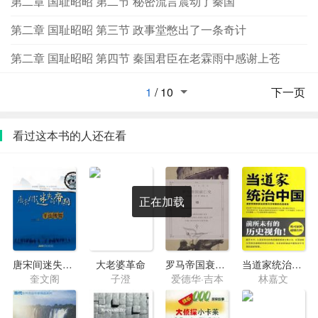
第二章 国耻昭昭 第二节 秘密流言震动了秦国
第二章 国耻昭昭 第三节 政事堂憋出了一条奇计
第二章 国耻昭昭 第四节 秦国君臣在老霖雨中感谢上苍
1
/
10
下一页
看过这本书的人还在看
正在加载
唐宋间迷失的帝国4·千山残雪
大老婆革命
罗马帝国衰亡史07
当道家统治中国
奎文阁
子澄
爱德华·吉本
林嘉文