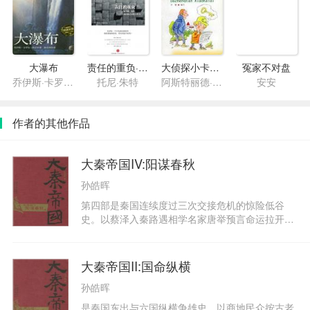
大瀑布
责任的重负·布鲁姆、加缪、阿隆和法国的20世纪
大侦探小卡莱新冒险记
冤家不对盘
乔伊斯·卡罗尔·欧茨
托尼·朱特
阿斯特丽德·林格伦
安安
作者的其他作品
大秦帝国IV:阳谋春秋
孙皓晖
第四部是秦国连续度过三次交接危机的惊险低谷
史。以蔡泽入秦路遇相学名家唐举预言命运拉开序
幕，故事迭次展开：蔡泽错以急流勇退的自保之道
说范雎，反遭范雎蔑视，唐举密见老友，介绍蔡泽
的计然富国才能，范雎上书举荐蔡泽为相，决然辞
大秦帝国II:国命纵横
官隐退，与鲁仲连路途相遇一起南下游历；鲁仲连
孙皓晖
领引范雎在陈城结识吕不韦，引出吕不韦的商旅人
生；吕不韦北上邯郸，巧遇秦国人质王孙异人而雄
是秦国东出与六国纵横争雄史。以商地民众按古老