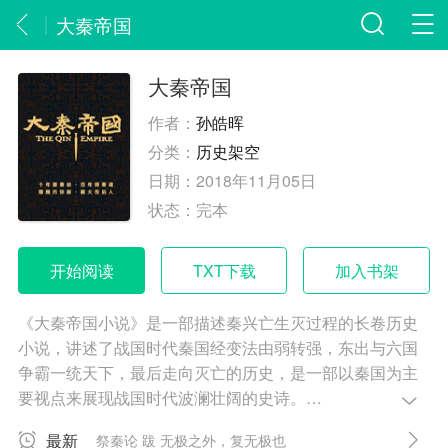
大秦帝国
大秦帝国
作者：
孙皓晖
分类：
历史架空
日期：
2018年11月05日
状态：
完本
开始阅读
TXT下载
加入书架
《大秦帝国小说》是一部描述秦兴亡生灭过程的长卷历史
小说，讲述了战国时代秦国经变法由弱转强，东出与六国
争霸一统天下，最后走向灭亡的历史，是一部以秦国为主
要视点来展现战国时代波澜壮阔的史诗。
大秦帝国崛起于铁血竞争的群雄列强之际，建立了一个强
最新
祭秦论 跋 无极之外，复无极也
大统一的帝国，开创了一个全新的铁器文明。但她只有十