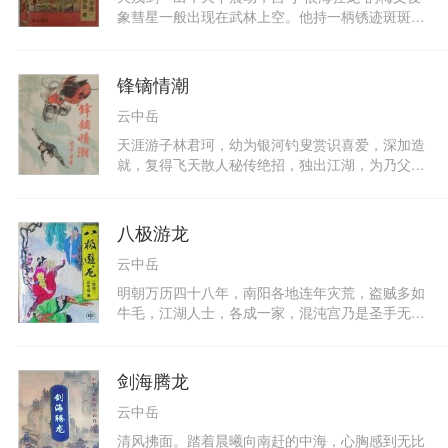
周王府，采取极其卑劣手段，陷害真正的侠义道代
象彗星一般出现在武林上空。他持一柄锈迹斑斑的
表商士杰和颇有正义感的萧相，一桩血案，愈演愈
天残剑，专与满嘴仁义道德，一肚子男盗女娼的江
烈。一代武林巨头的门人丘星河，挺身而出，只身
湖败类为敌，纵横天下，杀人如麻、追魂夺魄，真
行走江湖，以其深不可测、神鬼皆惊的武功，力斗
如夺命太岁，令人闻风丧胆。其实“恨海狂龙”一身
锋镝情潮
梁永春和周王府的杀手魔头，以“我独行”的绰号，
正气，淫妖三音妙尼美若天仙，妩媚多情，情感迷
扬名立万，双方经过无数次刀与剑、血与火、胆量
云中岳
人，淫荡妖艳，千般诱惑。“恨海狂龙”梅文俊不仅
与智谋的残酷较量，“我独行”终于血溅群丑，揭穿
不为所动，反而劝她们改邪归正，面对邪恶之首宇
天涯游子林君珂，幼为银河钓叟赏识喜爱，深加造
了周王府神秘的“腾龙计划”，击破了梁永春妄想领
宙神龙的超凡武功，“恨海狂龙”梅文俊，手持天残
就，复得飞天散人秘传绝招，独出江湖，为乃父酬
袖武林的美梦。小说一是写刀剑无情，二是写儿女
剑，笑傲江湖，纵横武林，与魔君宇宙神龙为首的
恩报仇。天涯游子久涉江湖，历经无数凶险，屡屡
情长。“我独行”对姜秋华的爱情，由嫉妒、苦恋、
邪恶势力展开一场惊天动地腥风血雨的大决战，终
命悬一丝，但凭藉功艺、智慧、勇敢，次次闪过巨
到和萧姑娘结成江湖侠侣的过程，写的情真真，意
于将宇宙神龙及其爪牙一一击败。武林归于平静，
寇、人妖……众多高手诸般明暗击袭，功艺日进，
切切，格外令人神往。
八极游龙
天残剑也从此不再重现江湖……
仍另创新意，自成一家，决心与天下第一高手青城
云中岳
炼气士一比高低，斩杀仇人恶魔，遂其酬恩报仇之
愿。武斗场页变幻莫测，情节精彩绝伦，而雷沧鬼
明朝万历四十八年，南阳各地连年灾荒，盗贼多如
洲大战龙蛇鳄龟，更是别开生面，另逞异彩，令人
牛毛，江湖人士，各成一家，混沌宫乃是圣手无常
叫绝。
和百绝头陀等群魔聚居之地，他们经常派出门人弟
子到处作案，将抢来盗来的金银珠宝；作为扩建混
沌宫之用。女弟子妙手观音梅含芳，心狠手辣，风
剑海腾龙
骚放荡，在山东济宁州作案，杀死大善人一家七
云中岳
口，劫走价值巨万的金珠，被官府追急，无奈逃到
梁山泊白莲教四大金刚之一的张世佩处躲藏。张世
清风拂面。踏着晨曦向南赶的中海，心胸感到无比