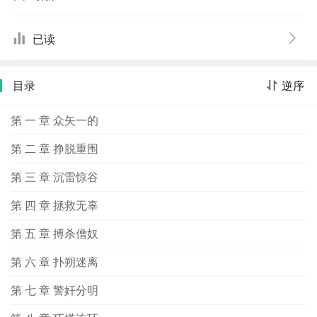
了群凶死党，只身单剑搏杀了元凶首恶。乃宣布退出武
林，重建梅谷，与父母重聚，莺燕并牺，合家团圆。
已读
目录
逆序
第 一 章 众矢一的
第 二 章 挣脱重围
第 三 章 沉雷惊谷
第 四 章 拯救无辜
第 五 章 搏杀僧奴
第 六 章 扑朔迷离
第 七 章 警奸分明