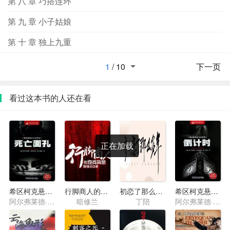
第 八 章 巧搭连环
第 九 章 小子姑娘
第 十 章 独上九重
1
/
10
下一页
看过这本书的人还在看
正在加载
希区柯克悬念故事集·死亡面孔
行脚商人的奇闻异录
初恋了那么多年
希区柯克悬念故事集·倒计时
阿尔弗莱德·希区柯克
暗修兰
丁陪
阿尔弗莱德·希区柯克