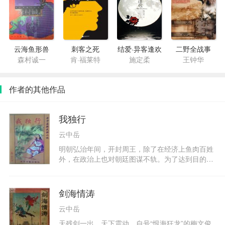
云海鱼形兽
刺客之死
结爱·异客逢欢
二野全战事
森村诚一
肯·福莱特
施定柔
王钟华
作者的其他作品
我独行
云中岳
明朝弘治年间，开封周王，除了在经济上鱼肉百姓
外，在政治上也对朝廷图谋不轨。为了达到目的，
周王府在各地招降纳叛，网罗党羽，阴养死士，妄
图称王称霸。于是，江湖上黑白两道，武林中正邪
之间，在助纣为虐，还是锄暴安良的大是大非之
剑海情涛
上，展开了惨烈的争杀。出身名门正派的九华山少
云中岳
庄主梁永春，为人奸险狡狯，处心积虑地想要谋取
武林至尊的宝座，不惜背叛侠义道的戒条，投靠了
天残剑一出，天下震动，自号“恨海狂龙”的梅文俊