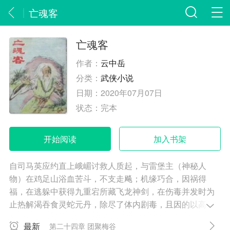
亡魂客
亡魂客
作者：
云中岳
分类：
武侠小说
日期：
2020年07月07日
状态：
完本
开始阅读
加入书架
自司马英应约直上峨嵋讨救人质起，与雷堡主（神秘人
物）在鸡足山浴血苦斗，不支走飚；机缘巧合，因祸得
福，在逃躲中获得九重宕所藏飞龙神剑，在伤毒并发时为
止热解渴吞食灵蛇元丹，除尽了体内剧毒，且因的以高人
指点的功法，不仅功力恢复，且大为精进。值此期间，也
最新
第二十四章 团聚梅谷
逐渐清了二十余年前六七门派人侵梅谷的内幕，从而严惩