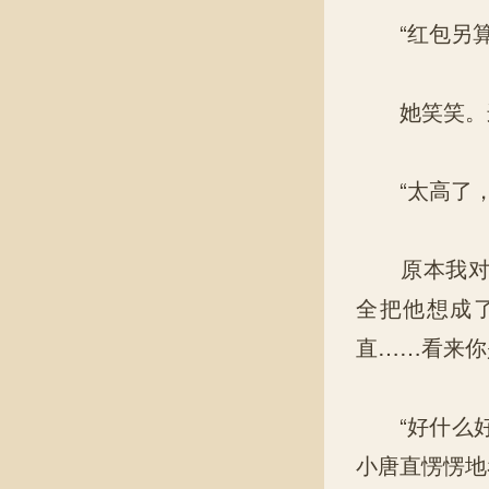
“红包另算
她笑笑。这
“太高了，
原本我对那
全把他想成
直……看来你
“好什么好
小唐直愣愣地