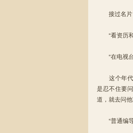
接过名片，
“看资历和
“在电视台扫
这个年代我
是忍不住要
道，就去问他
“普通编导的