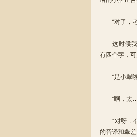
“对了，考考
这时候我的
有四个字，可
“是小翠啦
“啊，太…
“对呀，有朋
的音译和翠差