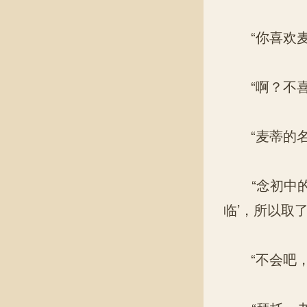
“你喜欢麦
“啊？不喜
“麦蒂的名字
“念初中的
临’，所以取
“不会吧，