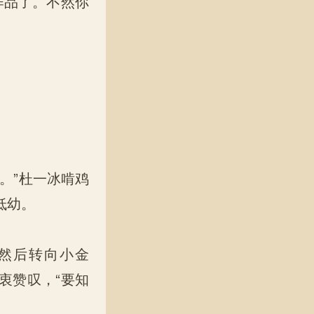
作品了。不然你
。”杜一冰啃鸡
低幼。
然后转向小金
由衷赞叹，“要知