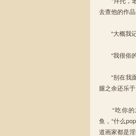
“拜托，老谢
去查他的作品
“大概我记
“我很俗的啦
“别在我面
腿之余还乐于
“吃你的鸡
鱼，“什么p
道画家都是淫