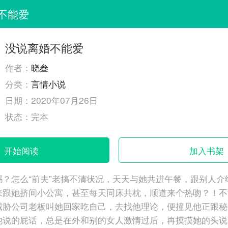
不能爱
没说离婚不能爱
作者：
晓叁
分类：
言情小说
日期：
2020年07月26日
状态：
完本
开始阅读
加入书架
吗？怎么“前夫”老搞不清状况，天天与她共进午餐，跟别人介
来跟她挤间小公寓，甚至每天同床共枕，顺道来个热吻？！不
威胁公司老板叫她回家吃自己，去找他理论，便撞见他正跟秘
他说的屁话，总是在外和别的女人激情过后，再摸摸她的头说