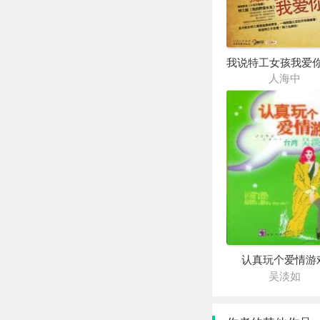
人海中
认真玩个爱情游
吴淡如