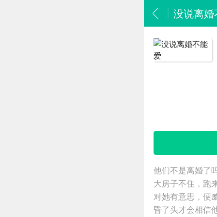
没说离婚
他们不是离婚了
大房子不住，跑
对她有意思，便
昏了头才会相信