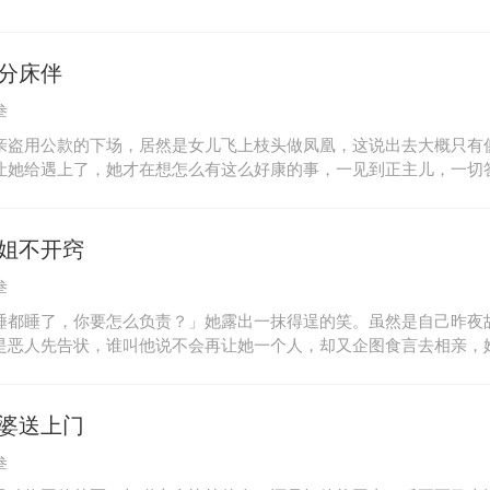
分床伴
叁
亲盗用公款的下场，居然是女儿飞上枝头做凤凰，这说出去大概只有
让她给遇上了，她才在想怎么有这么好康的事，一见到正主儿，一切
脸上那道疤让他得花钱买老婆，若不是为了让父亲免除牢狱之灾，打
，既然如此，他也休想她会给他好脸色看。天天摆张冰块脸再来个相
姐不开窍
叁
睡都睡了，你要怎么负责？」她露出一抹得逞的笑。虽然是自己昨夜
是恶人先告状，谁叫他说不会再让她一个人，却又企图食言去相亲，
道德，毕竟他一直对她很好──小时候她拿石头狠K他，他不但不计较
，长大后他是检察官，她却因打人被移送法办而再次和他相遇，可他
，
婆送上门
叁