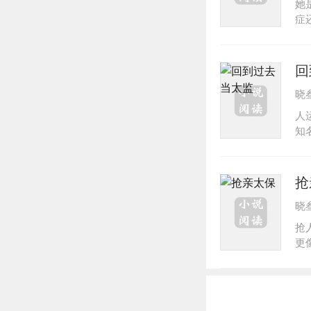
她
症
决
擦
生
回
晓
人
知
五
他
抢
晓
抢
更
女
孰