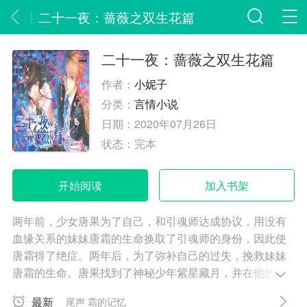
二十一夜：蔷薇之双生花篇
二十一夜：蔷薇之双生花篇
作者：
小妮子
分类：
言情小说
日期：
2020年07月26日
状态：
完本
开始阅读
加入书架
两年前，少女唐果为了自己，和引魂师达成协议，用没有
血缘关系的妹妹唐霜的生命换取了引魂师的身份，因此使
唐霜得了绝症。两年后，为了弥补自己的过失，挽救妹妹
唐霜的生命。唐果找到了神秘少年紫星藏月，并在他的帮
助下进入了一个由引魂师和玩偶师，还有玩偶组成的奇异
最新
尾声 霜的记忆
世界。而此时她才知道，原来，已经有玩偶进入了她和妹