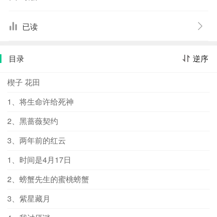
妹的世界。当埋藏在记忆里的那些秘密一个一个被揭发，
在爱与亲情的抉择下，迷途的少女将何去何从？
已读
目录
逆序
楔子 花田
1、将生命许给死神
2、黑蔷薇契约
3、两年前的红云
1、时间是4月17日
2、螃蟹先生的蜜桃螃蟹
3、紫星藏月