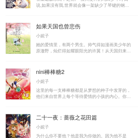
是企图跟男二号发展甜蜜的爱情来躲避这不应该存
说,如果没有我,世界就会像一架缺少了琴键的钢琴,
在的感情，终于龙海一爆发了，正当大家都处于崩
再也演奏不出完整的乐曲。我以为,对他来说,我就
溃边缘的时候，一个他们企盼很久的人来了……
是这样的存在。然而,当我进入传说中的三年二组
——我的相貌败给了四次元的王子病少年;我的气质
如果天国也曾悲伤
败给了摘下眼镜就会变身妖孽的宅男班长;正要感慨
小妮子
表白语是“请为我生孩子吧”的阳光少年忘记了我,脾
气暴躁的“老大”却钦点我成为他的御用奴隶!而黑发
她的爱情里，有两个男生。帅气得如漫画美少年的
暗如永夜、冷眸黑如宝石的天才少年只是静观这一
原澈野，灿烂得如耀眼阳光的许翼！从天国归来的
切的风云逆转……在“猎魔行动”开始之前,在“你死
澈野，对她一次次的伤害。他要她痛！却不料，她
定了”宣告之后,凝聚12星座美少年无限人气与破坏
的坚定善良逐渐融化了他心底痛苦的秘密……失明
力的森永高中三年二组,荣光时代在此开启!
后远走美国归来的许翼，即使深爱，却一再对她疏
nini棒棒糖2
远，甘心成全她和自己的对手。到底是什么样的秘
小妮子
密让原澈野性情大变？又是什么样的秘密，挡在了
她和许翼之间？当真相一层层剥开，她终于明白
这里的每一支棒棒糖都是从梦想的种子中发芽的，
了，即使是美好的天国，也有着无法诉说的悲
他们来自世界上每个等待爱情的小孩的内心。你去
伤……
过吗？那个紫眸神秘美少年经营的名叫“Nini棒棒
糖”的小店，它里面有全世界最好吃的棒棒糖哦！
说不定，就有属于你的独一无二的那一款！哦？你
二十一夜：蔷薇之花田篇
还没有去过？那么，你闻到风中飘来的微微甜香了
小妮子
吗？呵呵，就快到了……
为什么你不要他？他是我为你做的。因为他不是