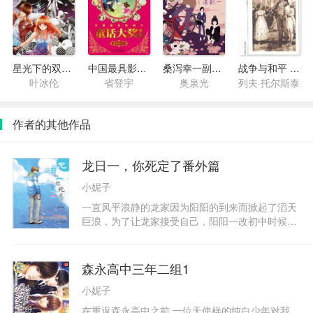
星光下的双生殇
中国最具影响力童话大奖·金色阳光卷
桑泻幸一副教授的时尚生活
战争与和平 第一卷 第一部
叶冰伦
省登宇
奥泉光
列夫·托尔斯泰
作者的其他作品
龙日一，你死定了番外篇
小妮子
一直风平浪静的龙家因为阳阳的到来而掀起了滔天
巨浪，为了让龙家接受自己，阳阳一改初中时候混
太妹的风范，努力做出一个小淑女的样子，可是几
乎每次都失败。在阳阳每次企图讨好龙家人却总是
失败的时候，龙海一却从她的身上看见了张静美的
森永高中三年二组1
影子，所以经常不露痕迹地帮助她。阳阳记在了心
小妮子
里，慢慢的他们的爱情开始萌芽了，可是妹妹怎么
能爱上自己的哥哥的呢？阳阳认为自己很变态，于
在重返森永高中之前,一位天使样的纯白少年对我