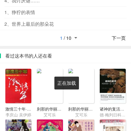
4、我讨厌谜……
1、狰狞的表情
2、世界上最后的那朵花
1
/
10
下一页
看过这本书的人还在看
正在加载
激情三十年·中国百姓生活大变迁
刹那的华丽血族之红莲王朝
刹那的华丽血族之红樱传说
诸神的复活：列奥纳多·达·芬奇
李庆山 吴伊婷
艾可乐
艾可乐
德·梅列日科夫斯基