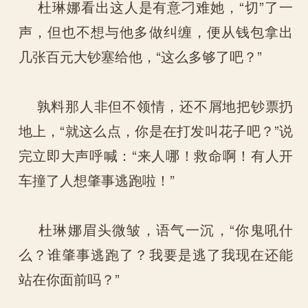
杜琳娜看出这人是有意刁难她，“切”了一
声，但也不想与他多做纠缠，便从钱包拿出
几张百元大钞塞给他，“这么多够了吧？”
孰料那人非但不领情，还不屑地把钞票扔
地上，“就这么点，你是在打发叫花子吧？”说
完立即大声呼喊：“来人哪！救命啊！有人开
车撞了人想肇事逃跑啦！”
杜琳娜眉头微皱，语气一沉，“你鬼吼什
么？谁肇事逃跑了？我要是逃了我现在还能
站在你面前吗？”