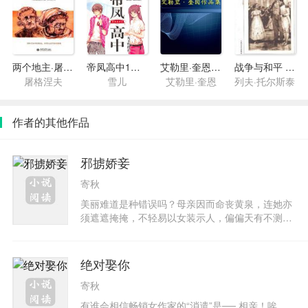
两个地主·屠格涅夫中短篇小说选
帝凤高中1：笨笨美少女
艾勒里·奎恩中短篇小说
战争与和平 第一卷 第一部
屠格涅夫
雪儿
艾勒里·奎恩
列夫·托尔斯泰
作者的其他作品
邪掳娇妾
寄秋
美丽难道是种错误吗？母亲因而命丧黄泉，连她亦
须遮遮掩掩，不轻易以女装示人，偏偏天有不测风
云，无意间展露风华，竟惹来国舅爷的垂涎，目无
王法的欲强娶她为妾，性子刚烈的她不惜自毁容貌
以示抗议，一时冲动却累得义父一家百余口深受其
绝对娶你
害，自此立誓「宁当愚家妇，不做无双女」！然而
寄秋
蒙尘的珍珠总有独具慧眼的人，硬是破坏她希冀平
凡平淡的生活，罔顾众人讥笑他堂堂一位王爷纳丑
有谁会相信畅销女作家的“消遣”是── 相亲！唉，