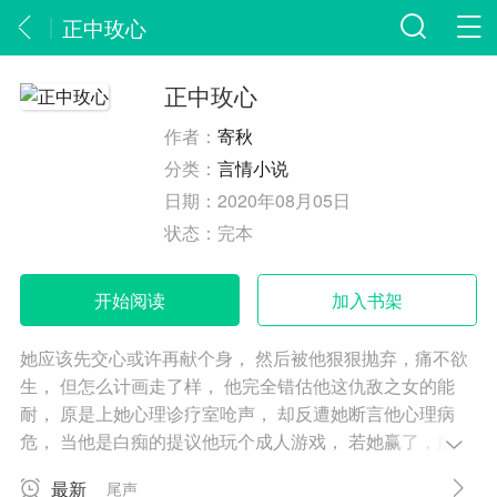
正中玫心
正中玫心
作者：
寄秋
分类：
言情小说
日期：
2020年08月05日
状态：
完本
开始阅读
加入书架
她应该先交心或许再献个身， 然后被他狠狠抛弃，痛不欲
生， 但怎么计画走了样， 他完全错估他这仇敌之女的能
耐， 原是上她心理诊疗室呛声， 却反遭她断言他心理病
危， 当他是白痴的提议他玩个成人游戏， 若她赢了，所有
恩怨与尘土合一， 天真！就算她有本事蛊惑他的身体， 他
最新
尾声
的复仇意志仍是自由的， 喊打喊杀清清喉咙张开嘴罢了，