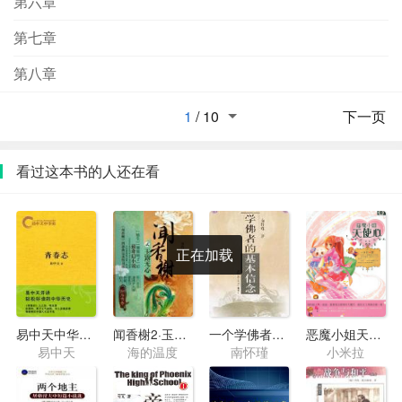
第六章
第七章
第八章
1
/
10
下一页
看过这本书的人还在看
正在加载
易中天中华史04·青春志
闻香榭2·玉露无心
一个学佛者的基本信念
恶魔小姐天使心
易中天
海的温度
南怀瑾
小米拉