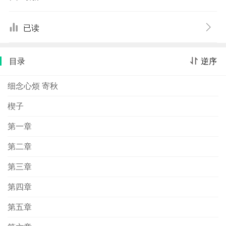
就看他肯或不肯……
已读
目录
逆序
细念心烦 寄秋
楔子
第一章
第二章
第三章
第四章
第五章