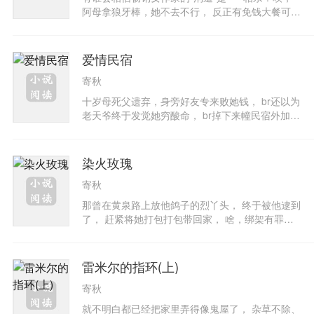
女为妾，疼宠她似稀世宝贝宠上了天，怎知有人见
阿母拿狼牙棒，她不去不行， 反正有免钱大餐可
之眼红兼嫉妒，卑鄙的使出撒手箴欲置她于死
吃，所以她来者不拒， 但这次男主角比上次阿猫阿
地……
狗好上许多， 是多金有车又帅到翻过去的电子新
贵！ 可就算阿母将她说得像镀了金， 结局还不是
爱情民宿
赚了人家一顿免费大餐， 而长期饭票就谢谢搁再联
寄秋
络啦！ 谁知他头壳坏掉的居然说要和她交往， 吓
得她包袱收收逃到“爱情民宿”避难， 他这帅哥跟屁
十岁母死父遗弃，身旁好友专来败她钱， br还以为
虫竟也请假的追她到底， 被死要钱的民宿老板荼毒
老天爷终于发觉她穷酸命， br掉下来幢民宿外加帅
不够， 还被他紧追不放，害她妥协的答应交往，
哥给她当礼物， br没想到却是连踩两脚狗屎运， b
但有条件──要包吃包虐待哦！
r她人生还真金光闪闪，「衰」气千条呢！ br几个
米虫房客不能赶， br想吃山珍海味，就请自个上山
染火玫瑰
下海抓； br帅哥开口求她追，她就勉为其难追追
寄秋
看， br谈场小恋爱展现她也有当女人的实力， br
约会要他来民宿当苦力挖温泉， br她可没钱送花送
那曾在黄泉路上放他鸽子的烈丫头， 终于被他逮到
果请他吃大餐， br遇到混混来挡路不用他这现代大
了， 赶紧将她打包打包带回家， 啥，绑架有罪？
侠救， br她自己就是战车一部无人可挡， br咦，
三八啦！他们的关系可是匪浅， 前世在床上都不知
有情敌出现想跟她抢男人？ br不怕被撞死扁死就尽
滚了几圈， 痛！她竟狠心对他使出致命无影脚，
管来……br
害他差点成了戒律院中的吃斋和尚， 嗯，既然她是
雷米尔的指环(上)
专门替人讨债的， 不如他也填张申请表， 内容就
寄秋
请她快快来还那笔债……
就不明白都已经把家里弄得像鬼屋了， 杂草不除、