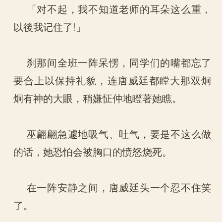
「对不起，我不知道老师的耳朵这么重，
以後我记住了!」
刹那间全班一阵呆愣，同学们的嘴都忘了
要合上以保持礼貌，连唐威廷都瞠大那双炯
炯有神的大眼，稍嫌怔仲地瞪著她瞧。
巫翩翩急遽地吸气、吐气，要是不这么做
的话，她恐怕会被胸口的愤怒烧死。
在一阵安静之间，唐威廷头一个忍不住笑
了。