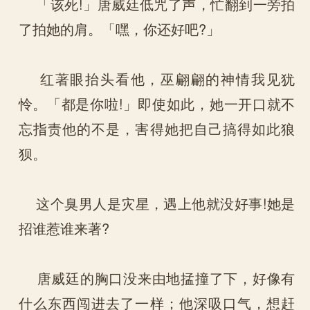
「该死!」唐威廷低咒了声，忙翻到一旁拍
了拍她的肩。「嘿，你还好吧?」
红著眼抬头看他，巫翩翩的神情我见犹
怜。「都是你啦!」即使如此，她一开口就不
忘指责他的不是，害得她把自己搞得如此狼
狈。
这个臭男人是灾星，遇上他就没好事!她是
招谁惹谁来著?
唐威廷的胸口没来由地掹撞了下，好像有
什么东西闯进去了一样；他深吸口气，想赶