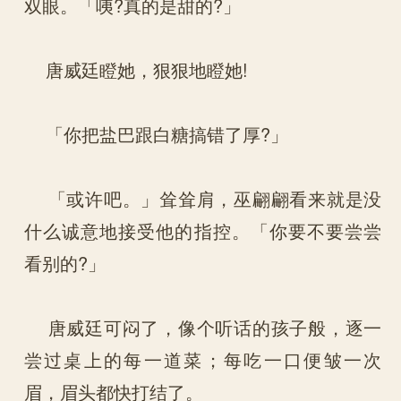
双眼。「咦?真的是甜的?」
唐威廷瞪她，狠狠地瞪她!
「你把盐巴跟白糖搞错了厚?」
「或许吧。」耸耸肩，巫翩翩看来就是没
什么诚意地接受他的指控。「你要不要尝尝
看别的?」
唐威廷可闷了，像个听话的孩子般，逐一
尝过桌上的每一道菜；每吃一口便皱一次
眉，眉头都快打结了。