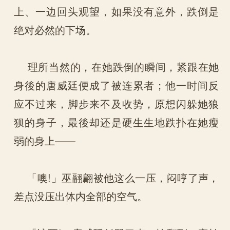
上、一边回头观望，如果没有意外，跌倒是
绝对必然的下场。
理所当然的，在她跌倒的瞬间，紧跟在她
身後的唐威廷便成了被连累者；他一时间反
应不过来，脚步来不及收势，原想闪躲她狼
狈的身子，最後却还是硬生生地跌扑在她瘦
弱的身上——
「噢!」巫翮翩被他这么一压，闷哼了声，
差点没压出体内全部的空气。