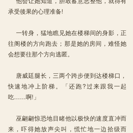
他会让她知道，胆敢蓄意恶整他，就得有
承受後果的心理准备!
一转身，猛地瞧见她在楼梯间的身影，正
往阁楼的方向跑去；那是她的房间，难怪她
会想要往那个方向逃匿。
唐威廷腿长，三两个跨步便到达楼梯口，
快速地冲上阶梯。「还跑?过来跟我一起
吃……啊!」
巫翩翩惊恐地目睹他以极快的速度直冲而
来，吓得她放声尖叫，慌忙地一边拾级而