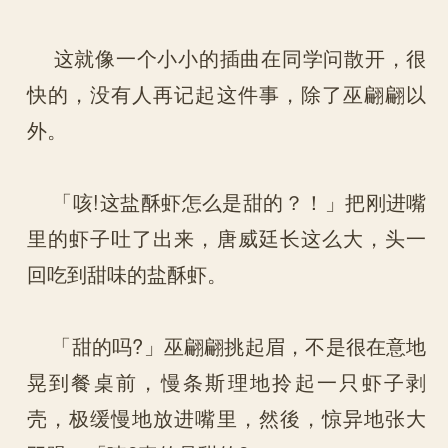
这就像一个小小的插曲在同学问散开，很
快的，没有人再记起这件事，除了巫翩翩以
外。
「咳!这盐酥虾怎么是甜的？！」把刚进嘴
里的虾子吐了出来，唐威廷长这么大，头一
回吃到甜味的盐酥虾。
「甜的吗?」巫翩翩挑起眉，不是很在意地
晃到餐桌前，慢条斯理地拎起一只虾子剥
壳，极缓慢地放进嘴里，然後，惊异地张大