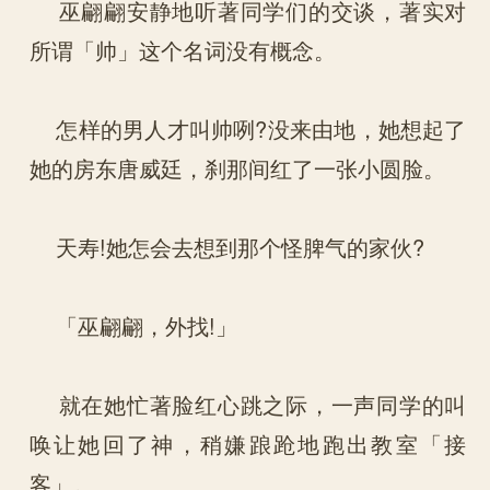
巫翩翩安静地听著同学们的交谈，著实对
所谓「帅」这个名词没有概念。
怎样的男人才叫帅咧?没来由地，她想起了
她的房东唐威廷，刹那间红了一张小圆脸。
天寿!她怎会去想到那个怪脾气的家伙?
「巫翩翩，外找!」
就在她忙著脸红心跳之际，一声同学的叫
唤让她回了神，稍嫌踉跄地跑出教室「接
客」。