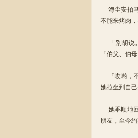
海尘安拍马
不能来烤肉，
「别胡说。
「伯父、伯母
「哎哟，不
她拉坐到自己
她乖顺地回
朋友，至今约