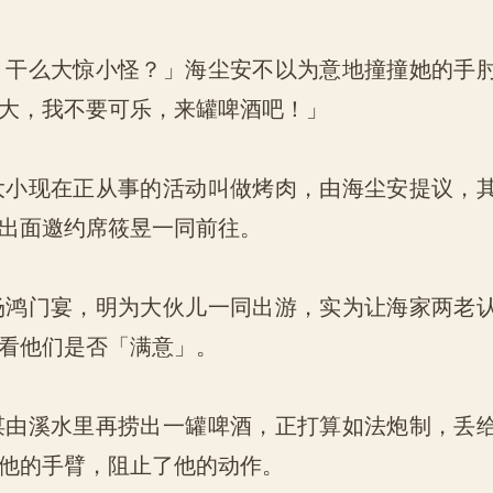
干么大惊小怪？」海尘安不以为意地撞撞她的手
大，我不要可乐，来罐啤酒吧！」
小现在正从事的活动叫做烤肉，由海尘安提议，
出面邀约席筱昱一同前往。
鸿门宴，明为大伙儿一同出游，实为让海家两老
看他们是否「满意」。
由溪水里再捞出一罐啤酒，正打算如法炮制，丢
他的手臂，阻止了他的动作。