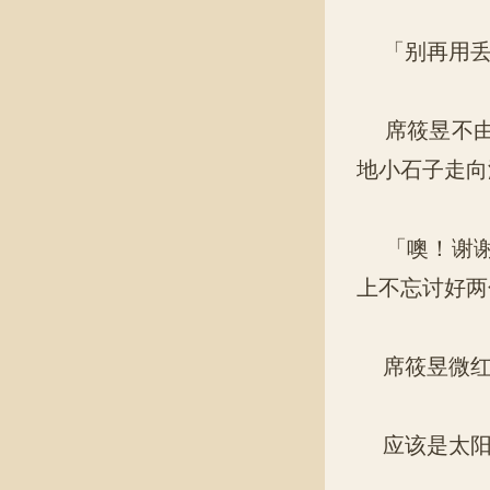
「别再用丢
席筱昱不由
地小石子走向
「噢！谢谢
上不忘讨好两
席筱昱微红
应该是太阳