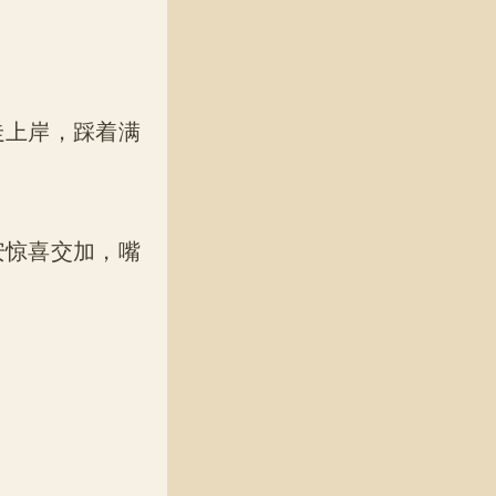
走上岸，踩着满
安惊喜交加，嘴