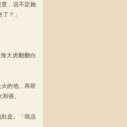
程度，说不定她
垒了？」
。
海大虎翻翻白
上火的他，再听
太和善。
的肚皮。「我总