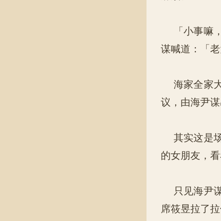
「小事嘛，
谋喊道：「老
海家全家大
议，由海尹谋
其实这是场
的女朋友，看
只见海尹谋
席筱昱拉了拉