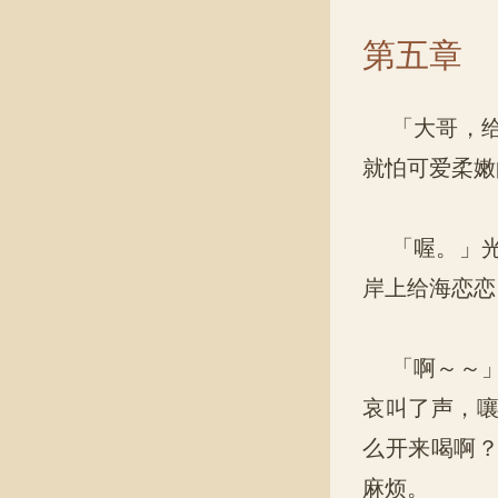
第五章
「大哥，给
就怕可爱柔嫩
「喔。」光
岸上给海恋恋
「啊～～」
哀叫了声，
么开来喝啊
麻烦。