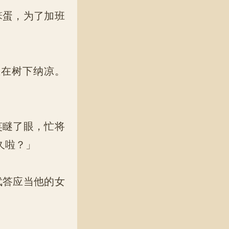
笨蛋，为了加班
在树下纳凉。
笑瞇了眼，忙将
久啦？」
武答应当他的女