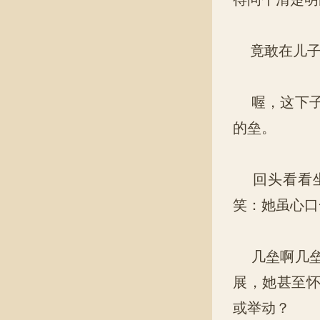
竟敢在儿子
喔，这下子
的垒。
回头看看坐
笑：她虽心口
几垒啊几垒
展，她甚至
或举动？