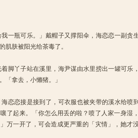
我一瓶可乐。」戴帽子又撑阳伞，海恋恋一副贪
的肌肤被阳光给茶毒了。
着脚丫子站在溪里，海尹谋由水里捞出一罐可乐
。「拿去，小懒猪。」
海恋恋接是接到了，可衣服也被夹带的溪水给喷
嚷嚷了起来。「你怎么用丢的啦？喷了人家一身湿
？」万一开了，可会造成更严重的「灾情」，她才