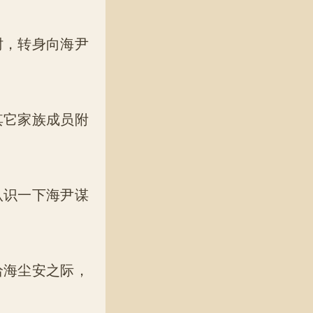
肘，转身向海尹
其它家族成员附
认识一下海尹谋
给海尘安之际，