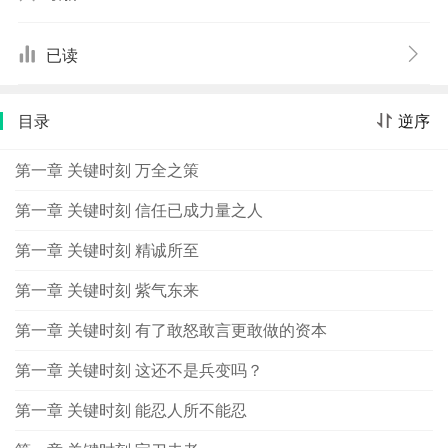
介石虽取得了名义上的对全中国的支配权，但中国的整体
国防力量遭受了严重削弱，国民党内部派别纷争依然剧
已读
烈，这使中国在日后面临日本侵略时，不得不吞下由此酿
成的苦果。本书作者在掌握了大量独家史料的基础上，以
目录
逆序
耳目一新的表现手法和叙述方式重现了这段光怪陆离的历
史。其中，对各种机谋运用的解读入木三分，对时局的分
第一章 关键时刻 万全之策
析见解独到。同时把各色人物性格表现刻画得淋漓尽致，
比如阎锡山的精于算计，新桂系的志大才疏，冯玉祥的外
第一章 关键时刻 信任已成力量之人
宽内忌，张学良的作壁上观。尤其是对蒋介石何以能在一
第一章 关键时刻 精诚所至
开始并不占优，甚至是四面楚歌的情况下最终胜出，其军
事打击与政治分化策略的运用，识人用人的独到之处等方
第一章 关键时刻 紫气东来
面都给予了颇为精彩的评说。
第一章 关键时刻 有了敢怒敢言更敢做的资本
第一章 关键时刻 这还不是兵变吗？
第一章 关键时刻 能忍人所不能忍