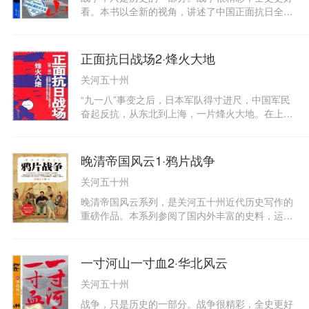
军”的称号。这支部队出现在哪里，哪里就能出现
看。本书以全新的视角，讲述了中国正面抗日全
转机，日军因此称之为“虎部队”（虎の子），在战
史。它也是离新中国最近的历史，那是个社会结
场上畏之如虎。本书以抗战时期的第七十四军为主
构、思想经济全面动荡转型的时代，新中国就是从
线，在揭秘这支赫赫有名的部队的成长内幕的同
那里走来，而我们就生活在新中国里，我们之所以
正面抗日战场2·烽火大地
时，用以点带面的方式表现了正面抗日战场的全
会是现在这个样子，与那个时代密不可分。了解
景，在还原抗日战场真实细节的同时，与众不同的
关河五十州
它，有助于我们了解自己这个时代。本书以皇姑屯
新写法定会让你大呼过瘾！
事件和“九一八”事变为发端，以东北沦丧为起点，
“九一八”事变之后，日本军队得寸进尺，中国军民
再现十四年抗战历史背景下的风云人物、精彩往
奋起反抗，从东北到上海，一片烽火大地。在上
事。本书犹如一部恢宏的画卷，作者以或幽默、或
海，国民党缘何在奉行不抵抗之命令下，誓死保卫
深沉、或激越、或悲壮的笔调，带你走近张作霖，
上海，让日本军队屡受挫折，甚至不顾临阵换将的
走近蒋介石，走近汪精卫，领略他们曾经有过的铁
兵家大忌，不得已而三易主帅？《淞沪停战协定》
晚清帝国风云1·鸦片战争
甲与鲜花，情义与权谋，眼泪与欢笑，欣慰与悲
一直被称为卖国协定，它是在怎样的国际、国内形
怆。本册部分人物简评：卫立煌：“将军的价值在
关河五十州
势下签定的？因为它的签定，是否就可以断定国民
战场”，说的就是他。杨森：善战之将，姨太太超
党政府的卖国行径？在东北，日本不顾国际舆论和
晚清帝国风云系列，是关河五十州近代历史写作的
多，家庭成员连自己都分不清。顾祝同：对待士卒
国联的反对，绑架溥仪成立“满洲国”，并发动武力
重磅作品。本系列参阅了国内外丰富的史料，运用
以宽厚著称，有“军中圣人”之名。胡琏：拼帅比靓
清除反抗者。东北义军的精神楷模马占山投靠日
多重的观察视角，深入地理解当时历史现场各方的
不是张灵甫的对手，但在努力和战绩上从没落过下
军，成为东北伪政权的“四巨头”（ 张景惠、马占
立场，和他们真实人性底色和认知逻辑，试图重新
风。陈明仁：脾气和本事一样大，敢跟蒋介石叫
山、臧式毅、熙洽）之一。虽然后世史学家称马占
梳理近代史发展脉络，再现一个真实可感的晩清，
板。东条英机：拿日本国运作为赌注的战争狂人。
一寸河山一寸血2·华北风云
山此次行为是“诈降”，但为什么“诈降”之后，马占
解读历史的多样可能性。晚清时期，长于守成的道
阿南惟几：打多少败仗都没事，反正有人罩着。
山复出抗日之时，很多旧部已难召回，军力大不如
关河五十州
光帝遇到了传统中国帝王从未有过的挑战——鸦片
前了？在国联，中日外交家唇枪舌剑。民国时期签
战争。它将传统中国社会坚实外壳敲出了裂痕，这
战争，只是历史的一部分。战争很精彩，全史更好
定的外交协议，向来被骂为丧权辱国。为什么中国