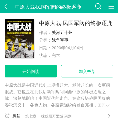
中原大战·民国军阀的终极逐鹿
中原大战·民国军阀的终极逐鹿
作者：
关河五十州
分类：
战争军事
日期：
2020年04月04日
状态：
完本
开始阅读
加入书架
中原大战是中国近代史上规模超大、耗时超长的一次军阀
混战。它也是在北伐后新军阀间问鼎中原的终极逐鹿之
战，深刻地影响了中国近代的走向。在这段堪称民国版的
春秋演义中，各色人物、各路豪强纷纷登台亮相，国民党
军政界数得上号的大佬名宿都赤膊上阵。种种机谋权变、
最新
第七章 一抹残阳万里城 离别
纵横捭阖，各种势力分化组合令人目不暇接。借此战役蒋