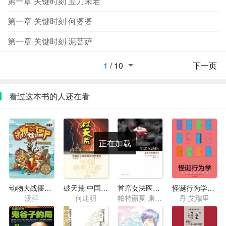
第一章 关键时刻 宝刀未老
第一章 关键时刻 何婆婆
第一章 关键时刻 泥菩萨
1
/
10
下一页
看过这本书的人还在看
正在加载
动物大战僵尸6·快乐游园会
破天荒·中国对外开放的划时代事件
首席女法医07·死亡的理由
怪诞行为学1·可预测的非理性
汤萍
何建明
帕特丽夏·康薇尔
丹·艾瑞里