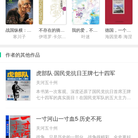
战国纵横：鬼谷子的局2
不存在的骑士(我们的祖先1)
我的爱，不想那么帅
德国，一个冬天的童话
寒川子
伊塔罗·卡尔维诺
叶迷
海因里希·海涅
作者的其他作品
虎部队·国民党抗日王牌七十四军
关河五十州
本书第一次客观、深度还原了国民党抗日首席王牌
七十四军的真实面目！在国民党军队的五大主力
中，有靠嫡系上位的，有靠美式先进装备称雄的。
只有第七十四军，是真正靠自己本事在抗日战场上
打出来的主力之首的名号。在抗日战争中，第七十
一寸河山一寸血5·历史不死
四军曾参加淞沪会战、徐州会战、长沙会战、常德
关河五十州
会战等多项战役，在正面战场参战时间最长，歼敌
最多，战功最大。它多次挫败日军，曾有“抗日铁
战争，只是历史的一部分。战争很精彩，全史更好