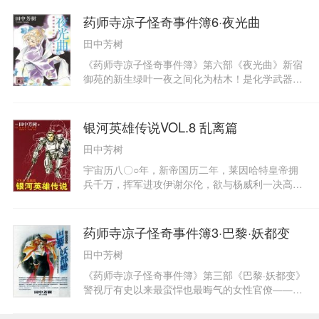
机。而此时竜堂家的次男一续的愤怒终于爆发！新
宿都心在南海红龙王的烈焰中化为一片火海……田
药师寺凉子怪奇事件簿6·夜光曲
中芳树的现代四海龙王传奇，第二卷堂堂登场！！
田中芳树
《药师寺凉子怪奇事件簿》第六部《夜光曲》新宿
御苑的新生绿叶一夜之间化为枯木！是化学武器所
引发的恐怖事件吗！？在诡异事件发生的这天夜
晚，前往玉泉园欣赏萤火虫的药师寺凉子警视及部
下泉田准一郎，竟遇上了食人萤火虫，挤满参观访
银河英雄传说VOL.8 乱离篇
客而热闹不已的日本庭院顿时陷入惨状。这次是利
田中芳树
用生物武器所展开的攻击吗？都知事做出了「扑灭
萤火虫」的宣誓，却在紧急召开的记者会中遭到大
宇宙历八〇○年，新帝国历二年，莱因哈特皇帝拥
批鼠群的袭击。在一连串前所未闻的怪事里，暗地
兵千万，挥军进攻伊谢尔伦，欲与杨威利一决高
里活跃的秘密社团──全达联，其真面目究竟
下，走廊决战拉开大幕。杨威利灵活利用走廊狭窄
是……警视厅威名响震的恶魔女王．凉子又将大展
地形，在帝国众多常胜猛将之间周旋，战争异常惨
身手！
烈……双方都付出惨重的损失之后，莱因哈特终于
药师寺凉子怪奇事件簿3·巴黎·妖都变
向杨威利发出停战和谈邀请，杨欣然赴约。蓄谋已
田中芳树
久的暗杀者将枪口对准了年仅三十三岁的杨威
利……
《药师寺凉子怪奇事件簿》第三部《巴黎·妖都变》
警视厅有史以来最蛮悍也最晦气的女性官僚——药
师寺凉子警视驾临巴黎了！她这次是以特约讲师的
身份受邀来到巴黎的大学，当然忠贞的仆人（？）