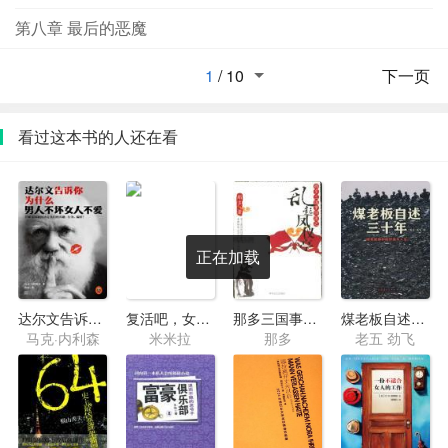
第八章 最后的恶魔
1
/
10
下一页
看过这本书的人还在看
正在加载
达尔文告诉你，为什么男人不坏女人不爱
复活吧，女王陛下
那多三国事件簿之乱起凤仪亭
煤老板自述三十年·煤老板眼中的世道与人生
马克·内利森
米米拉
那多
老五 劲飞