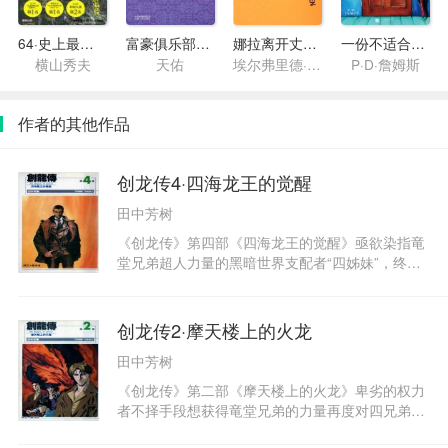
64·史上最凶恶绑架撕票事件
富豪俱乐部4·退而不隐的老爷子
娜拉离开丈夫以后：耶利内克戏剧集
一份不适合女人的工作
横山秀夫
天佑
埃尔弗里德·耶利内克
P·D·詹姆斯
作者的其他作品
创龙传4·四海龙王的觉醒
田中芳树
《创龙传》第四部《四海龙王的觉醒》亟欲染指竜
堂兄弟超人力量的黑暗世界支配者“四姊妹”，终于
对长兄竜堂始下达了谋杀指令！而在点燃烈火的
续、呼啸狂风的终和奔腾洪水的余之后，竜堂家的
长兄也化为龙身，与四姊妹的邪恶阴谋放手一战！
创龙传2·摩天楼上的火龙
人类的最终战争也将在四色巨龙的威力下爆发﹗
田中芳树
《创龙传》第二部《摩天楼上的火龙》卑劣的权力
者不择手段想获得竜堂兄弟的力量再度对四兄弟伸
出了利爪！不愿就此受到摆布的竜堂兄弟又陷入危