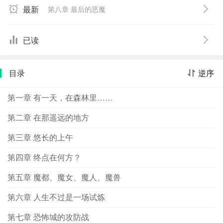
的“驱魔娘娘”药师寺凉子警视麾下，跟随这位天上天下惟我
最新
第八章 最后的恶魔
独尊性格的御姐警视解决一系列他们所遇到的怪奇案件的
故事。
已读
目录
逆序
第一章 有一天，在森林里……
第二章 在那遥远的地方
第三章 悠长的上午
第四章 终点在何方？
第五章 魔都、魔女、魔人、魔兽
第六章 人生不过是一场试炼
第七章 恐怖城的攻防战