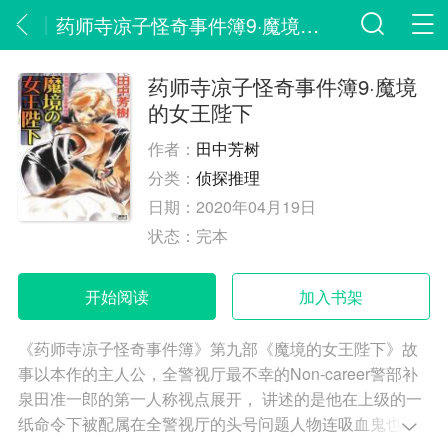
药师寺凉子怪奇事件簿9·魔境的女王陛下
药师寺凉子怪奇事件簿9·魔境
的女王陛下
作者：
田中芳树
分类：
侦探推理
日期：
2020年04月19日
状态：
完本
开始阅读
加入书架
《药师寺凉子怪奇事件簿》第九部《魔境的女王陛下》故
事以本作的主人公，全警视厅最不幸的Non-career警部补
泉田准一郎的第一人称视点展开， 讲述的是他在上级的一
纸命令下被配属在全警视厅的头号问题人物连吸血鬼也怕