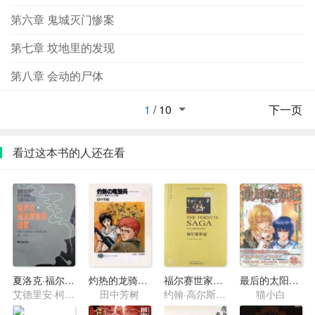
第六章 鬼城灭门惨案
第七章 坟地里的发现
第八章 会动的尸体
1
/
10
下一页
看过这本书的人还在看
夏洛克·福尔摩斯的成就
灼热的龙骑兵1·赛安行星之风
福尔赛世家3·出租
最后的太阳纪·忆之痕，血之绊
艾德里安·柯南·道尔
田中芳树
约翰·高尔斯华绥
猫小白