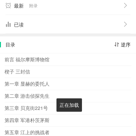
摩斯先生已经退休，现在正在英国南部乡间隐居，专心研
最新
附录
究养蜂事业去了……”多年来，位于英国伦敦贝克街221号
的福尔摩斯博物馆，总会收到许许多多来自世界各地的信
件。包括热情的书迷、走失宠物的主人、无解悬案的调查
已读
者等等，信件饱含了最热切的请求，希望名侦探再次出
马，帮他们解决生活中的难题。然而，这些来信总是得到
目录
逆序
上述这个制式的回答。直到有一天，博物馆的管理员同时
收到了在不同时间发出来的三封信……一个小男孩寄来的
前言 福尔摩斯博物馆
三封信，引发了一系列奇怪的事情。当局涉入之后久无头
绪，一位来自中国的“大学化学讲师”行动了……从伦敦追查
楔子 三封信
线索到重庆鬼城，没想到，在那里迎接他的，是一具穿着
第一章 显赫的委托人
红色泳衣、脚上挂着秤砣、被吊在树上的童尸……
第二章 游击侦探先生
正在加载
第三章 贝克街221号
第四章 军港朴茨茅斯
第五章 江上的挑战者