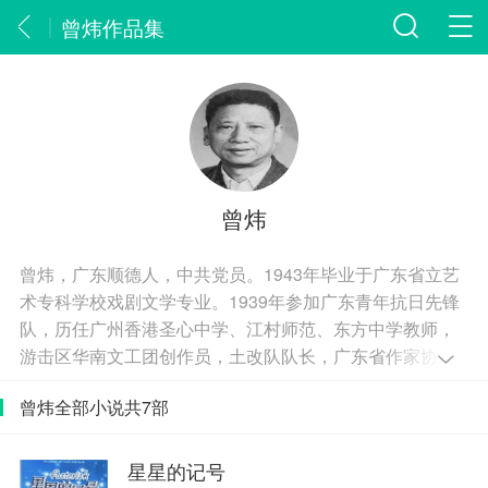
曾炜作品集
曾炜
曾炜，广东顺德人，中共党员。1943年毕业于广东省立艺
术专科学校戏剧文学专业。1939年参加广东青年抗日先锋
队，历任广州香港圣心中学、江村师范、东方中学教师，
游击区华南文工团创作员，土改队队长，广东省作家协会
第二、三、四届理事及第二届副秘书长、第三届秘书长，
曾炜全部小说共7部
专业作家，文学创作一级。广东省文联第二、三届委员，
中国戏剧家协会广东分会第二、三届理事。1949年开始发
表作品。1978年加入中国作家协会。
星星的记号