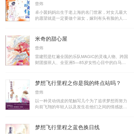
曾炜
死恋人。
卓小茵妈妈出生于老上海的名门世家，对女儿最大
的愿望就是一定要做个淑女，嫁到有头有脸的人
家，在妈妈一哭二闹三上吊的攻势下，虽然卓小茵
最大的梦想是当一个出色的电影导演，但她最后还
是进了女子学院。从此，天生就有男孩性格的她陷
米奇的甜心屋
入了苦恼不堪的生活。为了向着自己的梦想而努
曾炜
力，小茵和死党成立了“茵” DV社，打算自编自导自
演一出故事，用DV拍出来。
雷建熙是红遍全国的乐队MAGIC的灵魂人物、跨国
财团接班人、全亚洲5—85岁女性心目中的白马王
子，在最倒霉的一天，最黑暗的一刻，最低谷的心
情中，好死不死地遇上了阴魂不散的恶魔家族第十
三代传人——池小艾。且不说她层出不穷的恶作剧
梦想飞行里程之你是我的终点站吗？
和拙劣的勾引手段，更不提她那个有着千年死鱼脸
曾炜
的哥哥的敌意和威胁，最让他一个头两个大的是，
她竟然参加了那个以MAGIC的名义主办的音乐选拔
以一种灵动俏皮的笔触写几个为了追求梦想而努力
赛。原本，他应该是对她避之惟恐不及的，可
向前飞翔的年轻人以及发生在他们之间的情感故
是……自从听到了她的歌声后，他才知道——水手
事。全文洋溢着浪漫纯美的青春气息，用童话一般
为什么会因为美人鱼的歌声而触上礁石了……
的故事讲述了青春的爱、伤痛和幸福。初恋，那触
及心灵的悸动，能否有升华为爱的机会？阴天，晴
梦想飞行里程之蓝色换日线
天和雨天…你喜欢哪一天？亲爱的，你是我的终点