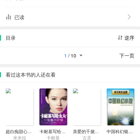
的是，她竟然参加了那个以MAGIC的名义主办的音乐选拔
赛。原本，他应该是对她避之惟恐不及的，可是……自从
已读
听到了她的歌声后，他才知道——水手为什么会因为美人
鱼的歌声而触上礁石了……
目录
逆序
1
/
10
下一页
看过这本书的人还在看
超白痴甜心男友
卡耐基写给女人的一生魅力计划
亲爱的千黛可屯
中国科幻银河奖获奖作品集（第五至八届）
米米拉
卡耐基
古灵