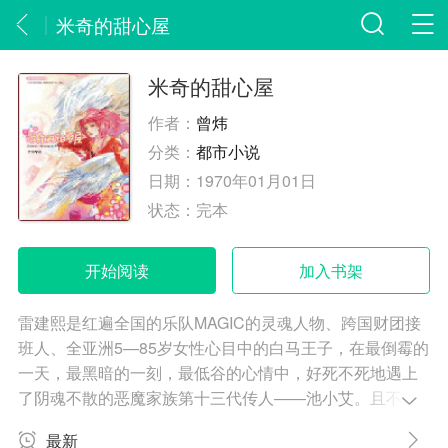
米奇的甜心屋
米奇的甜心屋
作者：
曾炜
分类：
都市小说
日期：
1970年01月01日
状态：
完本
开始阅读
加入书架
雷建熙是红遍全国的乐队MAGIC的灵魂人物、跨国财团接
班人、全亚洲5—85岁女性心目中的白马王子，在最倒霉的
一天，最黑暗的一刻，最低谷的心情中，好死不死地遇上
了阴魂不散的恶魔家族第十三代传人——池小艾。且不说
她层出不穷的恶作剧和拙劣的勾引手段，更不提她那个有
最新
着千年死鱼脸的哥哥的敌意和威胁，最让他一个头两个大