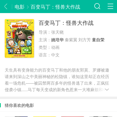
电影
百变马丁：怪兽大作战
百变马丁：怪兽大作战
导演：
张天晓
主演：
姚培华
秦紫翼 刘方芳
童自荣
类型：
动画
语言：
中文
天生具有变身能力的百变马丁和他的朋友郭莫、罗娜被邀
请来到深山之中美丽神秘的松隐镇，谁知这里却正在经历
着一场危机——被囚禁两百多年的怪兽逃了出来，正疯狂
侵袭小镇......马丁每天变成的新角色惹来一大堆麻烦和奇
遇，就在马丁三人组误打误撞之中，一个惊天大秘密逐渐
浮出水面...... 故事惊险、悬疑、奇幻、温暖，在历险
猜你喜欢的电影
过程中，曾为自己变身而苦恼的马丁领悟到：享受不完
美，开心做自己。