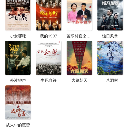
8届上海电视节白玉兰奖最佳女主角奖；2001年，参演电
视剧《大法官》夺得金鹰奖最佳女主角奖。2010年，参演
冯小刚执导电影《唐山大地震》，与陈道明在剧中出演一
对军人夫妻。2013年，主演谍战剧《渗透》饰演女特工于
秀凝。
少女哪吒
我的1997
苦乐村官之一个都不能少
蚀日风暴
外滩钟声
生死血符
大路朝天
十八洞村
战火中的芭蕾