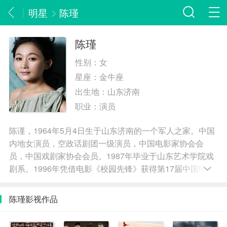
明星
陈瑾
陈瑾
性别：
女
星座：
金牛座
出生地：
山东济南
职业：
演员
陈谨，1964年5月4日生于山东济南的一个军人之家。中国
内地女演员，空政话剧团一级演员，中国电影家协会会
员，中国戏剧家协会会员。1987年毕业于山东艺术学院戏
剧系。1996年凭借电影《校园先锋》获得第17届中国电视
剧飞天奖优秀女主角奖。1999年，与李雪健、李幼斌主演
电影《横空出世》，夺得第6届中国电影华表奖优秀女演员
陈瑾影视作品
奖、第20届中国电影金鸡奖最佳女配角奖、第5届中国长春
电影节最佳女配角奖。2000年，凭借《相依年年》获得第