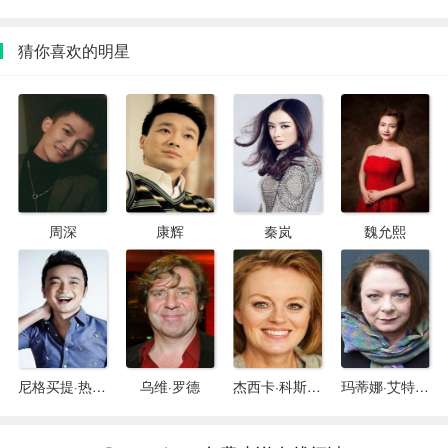
猜你喜欢的明星
周深
康辉
秦岚
魏允熙
尼格买提·热合曼
乌维·罗德
杰西卡·科斯马拉
玛蒂娜·艾特纳-阿奇姆彭