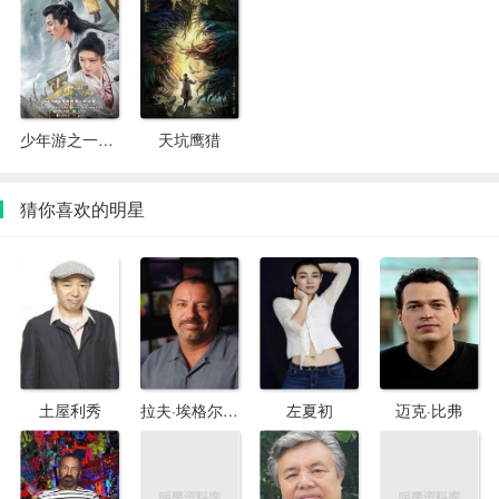
少年游之一寸相思
天坑鹰猎
猜你喜欢的明星
土屋利秀
拉夫·埃格尔斯顿
左夏初
迈克·比弗