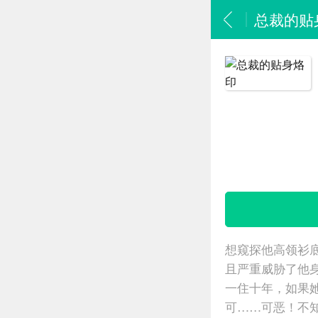
总裁的贴
想窥探他高领衫
且严重威胁了他
一住十年，如果
可……可恶！不