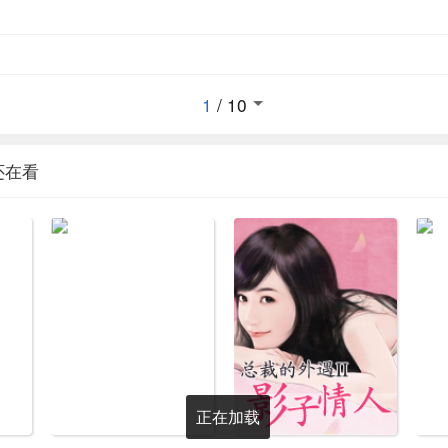
1
/
10
还在看
正在加载