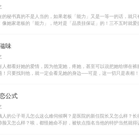
之
在的秘书真的不是人当的，如果老板「能力」又是一等一的话，就只
！像她家老板的「能力」，绝对是「品质挂保证」的！三不五时就爱
试验自己的魅力在不在，可是她都已经被吻到满脸通红、四肢发软了
，需要再「特训」！？天底下哪有这种人啊！她都说过她是「人家的
还那么过
滋味
之
有人都看好她的爱情，因为他宠她，疼她，甚至可以说把她给绑在裤
题！只要找到他，就一定会看见她的身边──可是，这一切只是表相
过是因为她是他所爱的人的「小妹妹」，所以，关心她，宠爱她，只
，其实，他真正想宠爱的人……不是她……
恋公式
之
钱人的公子哥儿怎么这么难伺候啊？是医院的新任院长又怎么样？长
帅脸又怎么样？唉，都怪她命不好，被钦点指名当他的特护当然就得
没知觉的植物人就好了……厚！没见过这种家教差、品格烂、道德零
是失忆嘛！又不是断手断脚，少心没肺的，净会跟她耍性子！脾气坏