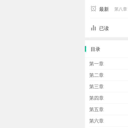
最新
第八章
已读
目录
第一章
第二章
第三章
第四章
第五章
第六章